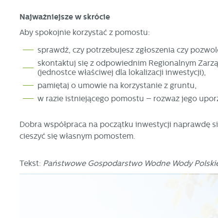
fo
za
Najważniejsze w skrócie
F
Aby spokojnie korzystać z pomostu:
Te
w
sprawdź, czy potrzebujesz zgłoszenia czy pozwol
fu
skontaktuj się z odpowiednim Regionalnym Zar
Dz
W
(jednostce właściwej dla lokalizacji inwestycji),
fu
pr
pamiętaj o umowie na korzystanie z gruntu,
gw
w razie istniejącego pomostu – rozważ jego upo
A
An
po
Dobra współpraca na początku inwestycji naprawdę się
Co
W
cieszyć się własnym pomostem.
wi
s
w
Tekst:
Państwowe Gospodarstwo Wodne Wody Polskie 
pr
R
co
Dz
ak
Pr
W
p
pr