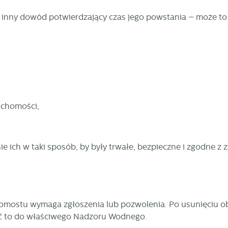
 inny dowód potwierdzający czas jego powstania – może to
uchomości,
stawienia
zanujemy Twoją prywatność. Możesz zmienić ustawienia cookies lub zaakceptow
nie ich w taki sposób, by były trwałe, bezpieczne i zgodne z
e wszystkie. W dowolnym momencie możesz dokonać zmiany swoich ustawień.
iezbędne
ezbędne pliki cookies służą do prawidłowego funkcjonowania strony internetow
pomostu wymaga zgłoszenia lub pozwolenia. Po usunięciu o
umożliwiają Ci komfortowe korzystanie z oferowanych przez nas usług.
sić to do właściwego Nadzoru Wodnego.
iki cookies odpowiadają na podejmowane przez Ciebie działania w celu m.in.
ięcej
stosowania Twoich ustawień preferencji prywatności, logowania czy wypełniani