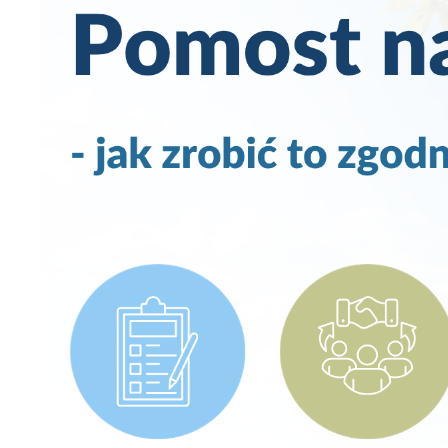
p
us
p