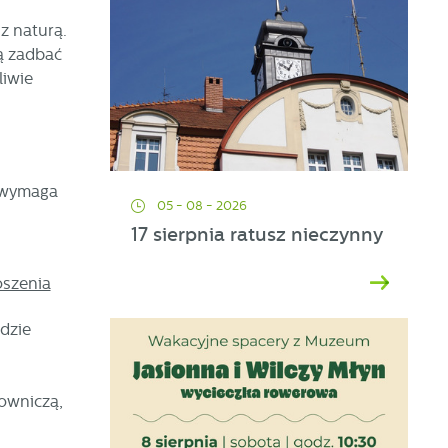
z naturą.
ą zadbać
liwie
 wymaga
05 - 08 - 2026
17 sierpnia ratusz nieczynny
oszenia
dzie
mowniczą,