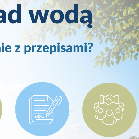
odmiotów trzecich lub firm będących naszymi partnerami oraz innych dostawców
ług. Firmy te działają w charakterze pośredników prezentujących nasze treści w
ostaci wiadomości, ofert, komunikatów mediów społecznościowych.