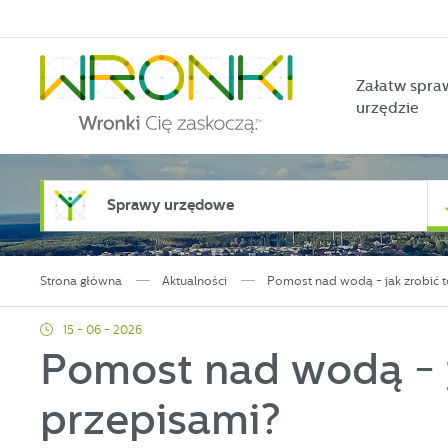
Przejdź do menu.
Przejdź do wyszukiwarki.
Przejdź do treści.
Przejdź do ustawień wielkości czcionki.
Włącz wersję kontrastową strony.
Załatw spra
urzędzie
Sprawy urzędowe
Strona główna
Aktualności
Pomost nad wodą - jak zrobić t
15 - 06 - 2026
Pomost nad wodą - j
przepisami?