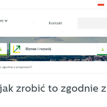
wę w
Kontakt
Biznes i rozwój
o zgodnie z przepisami?
ak zrobić to zgodnie z