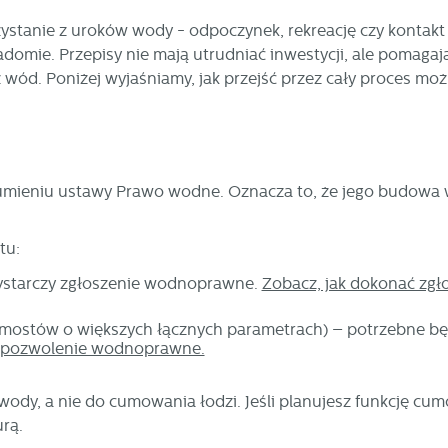
tanie z uroków wody - odpoczynek, rekreację czy kontakt 
adomie. Przepisy nie mają utrudniać inwestycji, ale pomagaj
wód. Poniżej wyjaśniamy, jak przejść przez cały proces moż
zumieniu ustawy Prawo wodne. Oznacza to, że jego budowa
tu:
 wystarczy zgłoszenie wodnoprawne.
Zobacz, jak dokonać zgł
 pomostów o większych łącznych parametrach) – potrzebne bę
ć pozwolenie wodnoprawne.
wody, a nie do cumowania łodzi. Jeśli planujesz funkcję cu
rą.