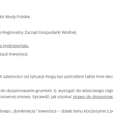
i Wody Polskie.
,
b Regionalny Zarząd Gospodarki Wodnej.
a Hydroportalu.
acji inwestycji.
ależności od sytuacji mogą być potrzebne także inne decy
o dysponowanie gruntem, tj. wystąpić do właściwego reg
tosownej umowy. Sprawdź, jak uzyskać
prawo do dysponow
lnego „domknięcia” inwestycji – dzięki temu korzystanie z 