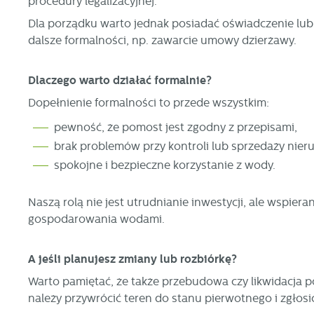
procedury legalizacyjnej.
Dla porządku warto jednak posiadać oświadczenie lub
dalsze formalności, np. zawarcie umowy dzierżawy.
Dlaczego warto działać formalnie?
Dopełnienie formalności to przede wszystkim:
pewność, że pomost jest zgodny z przepisami,
brak problemów przy kontroli lub sprzedaży nier
U
spokojne i bezpieczne korzystanie z wody.
S
Naszą rolą nie jest utrudnianie inwestycji, ale wspiera
j
gospodarowania wodami.
N
A jeśli planujesz zmiany lub rozbiórkę?
Ni
Warto pamiętać, że także przebudowa czy likwidacja 
i 
należy przywrócić teren do stanu pierwotnego i zgło
Pl
W
do