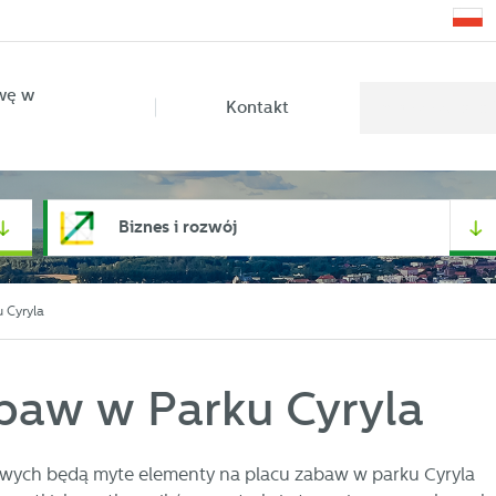
wę w
Kontakt
Biznes i rozwój
 Cyryla
baw w Parku Cyryla
owych będą myte elementy na placu zabaw w parku Cyryla