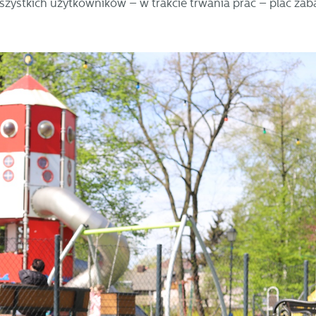
zystkich użytkowników – w trakcie trwania prac – plac za
stawienia
zanujemy Twoją prywatność. Możesz zmienić ustawienia cookies lub zaakceptow