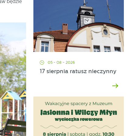
baw będzie
05 - 08 - 2026
17 sierpnia ratusz nieczynny
ać