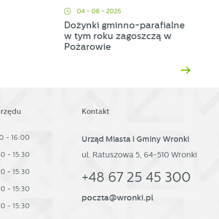
d
04 - 08 - 2026
Dożynki gminno-parafialne
w tym roku zagoszczą w
Pożarowie
h
urzędu
Kontakt
0 - 16:00
Urząd Miasta i Gminy Wronki
ul. Ratuszowa 5, 64-510 Wronki
30 - 15:30
30 - 15:30
+48 67 25 45 300
30 - 15:30
poczta@wronki.pl
30 - 15:30