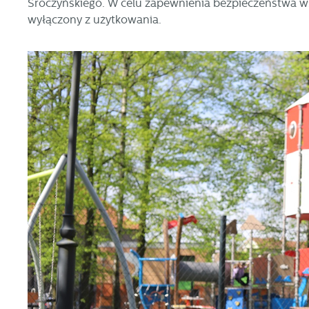
Sroczyńskiego. W celu zapewnienia bezpieczeństwa ws
wyłączony z użytkowania.
U
S