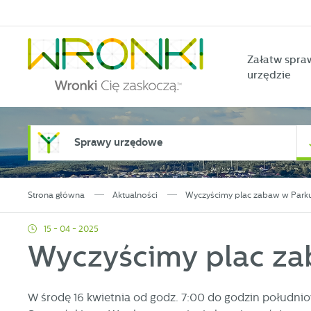
Przejdź do menu.
Przejdź do wyszukiwarki.
Przejdź do treści.
Przejdź do ustawień wielkości czcionki.
Włącz wersję kontrastową strony.
Załatw spra
urzędzie
Sprawy urzędowe
Strona główna
Aktualności
Wyczyścimy plac zabaw w Parku
15 - 04 - 2025
Wyczyścimy plac za
W środę 16 kwietnia od godz. 7:00 do godzin południ