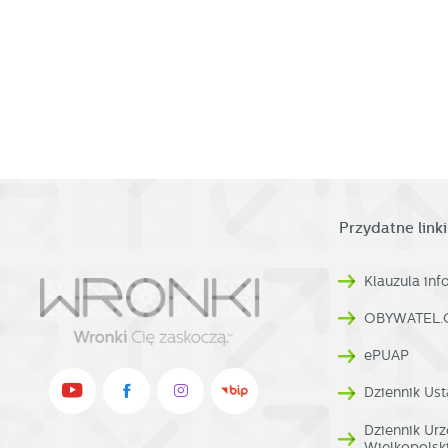
s
w
pr
R
co
Dz
ak
Pr
W
p
pr
p
us
p
Przydatne linki
Klauzula in
OBYWATEL.
ePUAP
Dziennik Ust
Dziennik U
Wielkopolsk