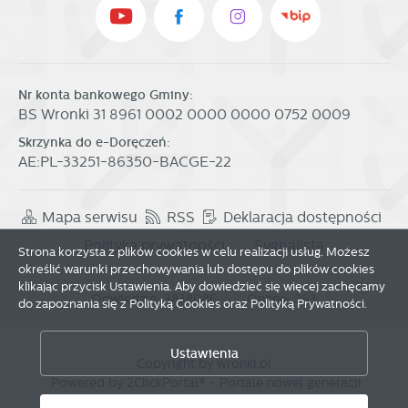
Nr konta bankowego Gminy:
BS Wronki 31 8961 0002 0000 0000 0752 0009
Skrzynka do e-Doręczeń:
AE:PL-33251-86350-BACGE-22
Mapa serwisu
RSS
Deklaracja dostępności
Polityka prywatności
Sygnalista
Strona korzysta z plików cookies w celu realizacji usług. Możesz
określić warunki przechowywania lub dostępu do plików cookies
klikając przycisk Ustawienia. Aby dowiedzieć się więcej zachęcamy
Odwiedzin: 3838086
Online: 263
do zapoznania się z Polityką Cookies oraz Polityką Prywatności.
Zapisz wybrane
Ustawienia
Copyright by wronki.pl
Powered by
2ClickPortal®
- Portale nowej generacji
Zezwól na wszystkie