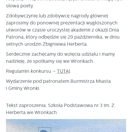
stronach podmiotów trzecich lub firm będących naszymi
słowa poety.
partnerami oraz innych dostawców usług. Firmy te działają
w charakterze pośredników prezentujących nasze treści w
Zdobywczynię lub zdobywcę nagrody głównej
postaci wiadomości, ofert, komunikatów mediów
zaprosimy do ponownej prezentacji wygłoszonych
społecznościowych.
utworów w czasie uroczystej akademii z okazji Dnia
Patrona, który odbędzie się 29 października, w dniu
setnych urodzin Zbigniewa Herberta.
Serdecznie zachęcamy do wzięcia udziału i mamy
nadzieję, że spotkamy się we Wronkach.
Regulamin konkursu –
TUTAJ
.
Wydarzenie pod patronatem Burmistrza Miasta
i Gminy Wronki.
Tekst zaproszenia: Szkoła Podstawowa nr 3 im. Z.
Herberta we Wronkach