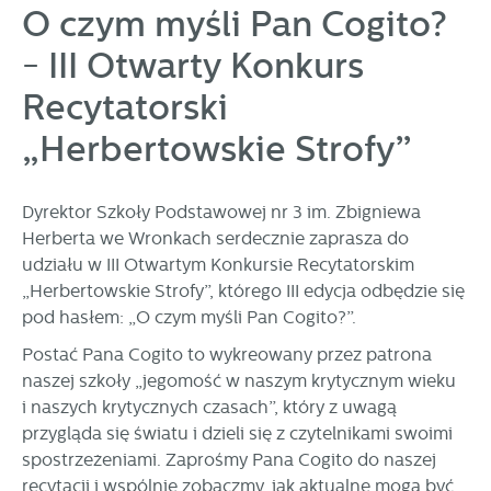
O czym myśli Pan Cogito?
personalizację określonych funkcjonalności czy
prezentowanych treści.
- III Otwarty Konkurs
Dzięki tym plikom cookies możemy zapewnić Ci większy
Więcej
komfort korzystania z funkcjonalności naszej strony poprzez
Recytatorski
dopasowanie jej do Twoich indywidualnych preferencji.
Wyrażenie zgody na funkcjonalne i personalizacyjne pliki
„Herbertowskie Strofy”
Analityczne
cookies gwarantuje dostępność większej ilości funkcji na
Analityczne pliki cookies pomagają nam rozwijać się i
stronie.
dostosowywać do Twoich potrzeb.
Dyrektor Szkoły Podstawowej nr 3 im. Zbigniewa
Cookies analityczne pozwalają na uzyskanie informacji w
Więcej
Herberta we Wronkach serdecznie zaprasza do
zakresie wykorzystywania witryny internetowej, miejsca oraz
udziału w III Otwartym Konkursie Recytatorskim
częstotliwości, z jaką odwiedzane są nasze serwisy www.
„Herbertowskie Strofy”, którego III edycja odbędzie się
Dane pozwalają nam na ocenę naszych serwisów
Reklamowe
pod hasłem: „O czym myśli Pan Cogito?”.
internetowych pod względem ich popularności wśród
Dzięki reklamowym plikom cookies prezentujemy Ci
użytkowników. Zgromadzone informacje są przetwarzane w
Postać Pana Cogito to wykreowany przez patrona
najciekawsze informacje i aktualności na stronach naszych
formie zanonimizowanej. Wyrażenie zgody na analityczne
naszej szkoły „jegomość w naszym krytycznym wieku
partnerów.
pliki cookies gwarantuje dostępność wszystkich
i naszych krytycznych czasach”, który z uwagą
funkcjonalności.
Promocyjne pliki cookies służą do prezentowania Ci naszych
Więcej
przygląda się światu i dzieli się z czytelnikami swoimi
komunikatów na podstawie analizy Twoich upodobań oraz
Twoich zwyczajów dotyczących przeglądanej witryny
spostrzeżeniami. Zaprośmy Pana Cogito do naszej
internetowej. Treści promocyjne mogą pojawić się na
recytacji i wspólnie zobaczmy, jak aktualne mogą być