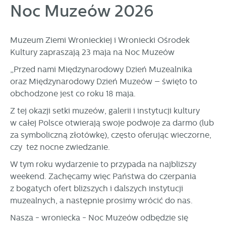
Noc Muzeów 2026
personalizację określonych funkcjonalności czy
prezentowanych treści.
Dzięki tym plikom cookies możemy zapewnić Ci większy
Więcej
Muzeum Ziemi Wronieckiej i Wroniecki Ośrodek
komfort korzystania z funkcjonalności naszej strony poprzez
Kultury zapraszają 23 maja na Noc Muzeów
dopasowanie jej do Twoich indywidualnych preferencji.
Wyrażenie zgody na funkcjonalne i personalizacyjne pliki
Analityczne
„Przed nami Międzynarodowy Dzień Muzealnika
cookies gwarantuje dostępność większej ilości funkcji na
oraz Międzynarodowy Dzień Muzeów – święto to
Analityczne pliki cookies pomagają nam rozwijać się i
stronie.
dostosowywać do Twoich potrzeb.
obchodzone jest co roku 18 maja.
Cookies analityczne pozwalają na uzyskanie informacji w
Z tej okazji setki muzeów, galerii i instytucji kultury
Więcej
zakresie wykorzystywania witryny internetowej, miejsca oraz
w całej Polsce otwierają swoje podwoje za darmo (lub
częstotliwości, z jaką odwiedzane są nasze serwisy www.
za symboliczną złotówkę), często oferując wieczorne,
Dane pozwalają nam na ocenę naszych serwisów
Reklamowe
czy też nocne zwiedzanie.
internetowych pod względem ich popularności wśród
Dzięki reklamowym plikom cookies prezentujemy Ci
użytkowników. Zgromadzone informacje są przetwarzane w
W tym roku wydarzenie to przypada na najbliższy
najciekawsze informacje i aktualności na stronach naszych
formie zanonimizowanej. Wyrażenie zgody na analityczne
weekend. Zachęcamy więc Państwa do czerpania
partnerów.
pliki cookies gwarantuje dostępność wszystkich
z bogatych ofert bliższych i dalszych instytucji
funkcjonalności.
Promocyjne pliki cookies służą do prezentowania Ci naszych
Więcej
muzealnych, a następnie prosimy wrócić do nas.
komunikatów na podstawie analizy Twoich upodobań oraz
Twoich zwyczajów dotyczących przeglądanej witryny
Nasza - wroniecka - Noc Muzeów odbędzie się
internetowej. Treści promocyjne mogą pojawić się na