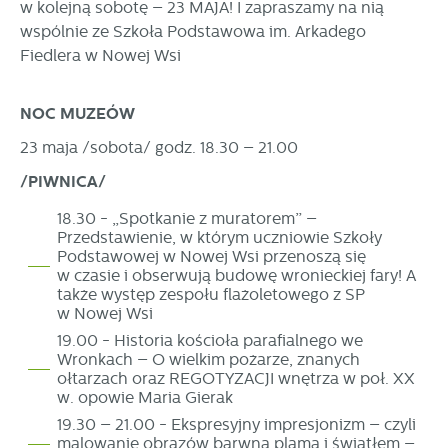
w kolejną sobotę – 23 MAJA! I zapraszamy na nią
stronach podmiotów trzecich lub firm będących naszymi
wspólnie ze Szkoła Podstawowa im. Arkadego
partnerami oraz innych dostawców usług. Firmy te działają
w charakterze pośredników prezentujących nasze treści w
Fiedlera w Nowej Wsi
postaci wiadomości, ofert, komunikatów mediów
społecznościowych.
NOC MUZEÓW
23 maja /sobota/ godz. 18.30 – 21.00
/PIWNICA/
18.30 - „Spotkanie z muratorem” –
Przedstawienie, w którym uczniowie Szkoły
Podstawowej w Nowej Wsi przenoszą się
w czasie i obserwują budowę wronieckiej fary! A
także występ zespołu flażoletowego z SP
w Nowej Wsi
19.00 - Historia kościoła parafialnego we
Wronkach –
O wielkim pożarze, znanych
ołtarzach oraz REGOTYZACJI wnętrza w poł. XX
w. opowie Maria Gierak
19.30 – 21.00 -
Ekspresyjny impresjonizm – czyli
malowanie obrazów barwną plamą i światłem –