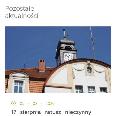
przeglądanej witryny internetowej. Treści promocyjne
Pozostałe
mogą pojawić się na stronach podmiotów trzecich
aktualności
lub firm będących naszymi partnerami oraz innych
dostawców usług. Firmy te działają w charakterze
pośredników prezentujących nasze treści w postaci
wiadomości, ofert, komunikatów mediów
społecznościowych.
05 - 08 - 2026
17 sierpnia ratusz nieczynny