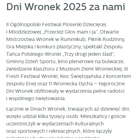
może działać bez zakłóceń.
Dni Wronek 2025 za nami
Tego typu pliki cookies umożliwiają stronie internetowej
zapamiętanie wprowadzonych przez Ciebie ustawień oraz
personalizację określonych funkcjonalności czy
II Ogólnopolski Festiwal Piosenki Dziecięcej
prezentowanych treści.
i Młodzieżowej „Przecież Głos mam i ja”, Otwarte
Dzięki tym plikom cookies możemy zapewnić Ci większy
Więcej
Mistrzostwa Wronek w Rummikub, Piknik Rodzinny,
komfort korzystania z funkcjonalności naszej strony poprzez
dopasowanie jej do Twoich indywidualnych preferencji.
Gra Miejska i konkurs plastyczny, spektakl Zespołu
Wyrażenie zgody na funkcjonalne i personalizacyjne pliki
Tańca Polskiego Wronki „Trzy drogi jeden ślad”,
Analityczne
cookies gwarantuje dostępność większej ilości funkcji na
Gminny Dzień Sportu, kino plenerowe na bulwarze,
Analityczne pliki cookies pomagają nam rozwijać się i
stronie.
zwiedzanie klasztoru z Muzeum Ziemi Wronieckiej, III
dostosowywać do Twoich potrzeb.
Fresh Festiwal Wronki, Noc Świętojańska z koncertem
Cookies analityczne pozwalają na uzyskanie informacji w
Więcej
zespołu Enej oraz 11 Wroniecka Dycha – tegoroczne
zakresie wykorzystywania witryny internetowej, miejsca oraz
Dni Wronek obfitowały w wydarzenia pełne radości
częstotliwości, z jaką odwiedzane są nasze serwisy www.
Dane pozwalają nam na ocenę naszych serwisów
i wspólnego świętowania.
Reklamowe
internetowych pod względem ich popularności wśród
Łącznie w Dniach Wronek, trwających aż dziewięć dni,
Dzięki reklamowym plikom cookies prezentujemy Ci
użytkowników. Zgromadzone informacje są przetwarzane w
wzięło udział kilka tysięcy osób. Mieszkańcy i goście
najciekawsze informacje i aktualności na stronach naszych
formie zanonimizowanej. Wyrażenie zgody na analityczne
partnerów.
pliki cookies gwarantuje dostępność wszystkich
uczestniczyli w wydarzeniach kulturalnych
funkcjonalności.
oraz sportowych i rekreacyjnych, które łączyły
Promocyjne pliki cookies służą do prezentowania Ci naszych
Więcej
komunikatów na podstawie analizy Twoich upodobań oraz