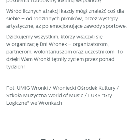
pokolenia i budowały lokalną wspólnotę.
Twoich zwyczajów dotyczących przeglądanej witryny
Wśród licznych atrakcji każdy mógł znaleźć coś dla
internetowej. Treści promocyjne mogą pojawić się na
siebie – od rodzinnych pikników, przez występy
stronach podmiotów trzecich lub firm będących naszymi
partnerami oraz innych dostawców usług. Firmy te działają
artystyczne, aż po emocjonujące zawody sportowe.
w charakterze pośredników prezentujących nasze treści w
Dziękujemy wszystkim, którzy włączyli się
postaci wiadomości, ofert, komunikatów mediów
w organizację Dni Wronek – organizatorom,
społecznościowych.
partnerom, wolontariuszom oraz uczestnikom. To
dzięki Wam Wronki tętniły życiem przez ponad
tydzień!
Fot. UMiG Wronki / Wroniecki Ośrodek Kultury /
Szkoła Muzyczna World of Music / LUKS "Gry
Logiczne" we Wronkach