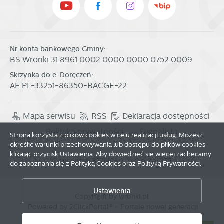
Nr konta bankowego Gminy:
BS Wronki 31 8961 0002 0000 0000 0752 0009
Skrzynka do e-Doręczeń:
AE:PL-33251-86350-BACGE-22
Mapa serwisu
RSS
Deklaracja dostępności
Polityka prywatności
Sygnalista
Strona korzysta z plików cookies w celu realizacji usług. Możesz
określić warunki przechowywania lub dostępu do plików cookies
Zapisz wybrane
klikając przycisk Ustawienia. Aby dowiedzieć się więcej zachęcamy
Odwiedzin: 3771493
Online: 275
do zapoznania się z Polityką Cookies oraz Polityką Prywatności.
Zezwól na wszystkie
Ustawienia
Copyright by wronki.pl
Powered by
2ClickPortal®
- Portale nowej generacji