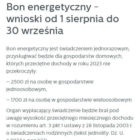
Bon energetyczny -
personalizację określonych funkcjonalności czy
prezentowanych treści.
wnioski od 1 sierpnia do
Dzięki tym plikom cookies możemy zapewnić Ci większy
Więcej
komfort korzystania z funkcjonalności naszej strony poprzez
30 września
dopasowanie jej do Twoich indywidualnych preferencji.
Wyrażenie zgody na funkcjonalne i personalizacyjne pliki
Analityczne
cookies gwarantuje dostępność większej ilości funkcji na
Bon energetyczny jest świadczeniem jednorazowym,
Analityczne pliki cookies pomagają nam rozwijać się i
stronie.
przysługiwać będzie dla gospodarstw domowych,
dostosowywać do Twoich potrzeb.
których przeciętne dochody w roku 2023 nie
Cookies analityczne pozwalają na uzyskanie informacji w
Więcej
przekroczyły:
zakresie wykorzystywania witryny internetowej, miejsca oraz
częstotliwości, z jaką odwiedzane są nasze serwisy www.
– 2500 zł na osobę w gospodarstwie
Dane pozwalają nam na ocenę naszych serwisów
Reklamowe
jednoosobowym,
internetowych pod względem ich popularności wśród
Dzięki reklamowym plikom cookies prezentujemy Ci
użytkowników. Zgromadzone informacje są przetwarzane w
– 1700 zł na osobę w gospodarstwie wieloosobowym.
najciekawsze informacje i aktualności na stronach naszych
formie zanonimizowanej. Wyrażenie zgody na analityczne
Organ wypłacający świadczenie będzie brał pod
partnerów.
pliki cookies gwarantuje dostępność wszystkich
uwagę wysokość przeciętnego miesięcznego dochodu
funkcjonalności.
Promocyjne pliki cookies służą do prezentowania Ci naszych
Więcej
w rozumieniu art. 3 pkt 1 ustawy z 28 listopada 2003 r.
komunikatów na podstawie analizy Twoich upodobań oraz
Twoich zwyczajów dotyczących przeglądanej witryny
o świadczeniach rodzinnych (tekst jednolity: Dz. U.
internetowej. Treści promocyjne mogą pojawić się na