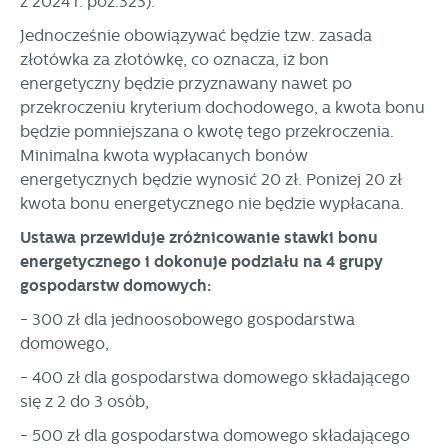
z 2024 r. poz.323).
stronach podmiotów trzecich lub firm będących naszymi
Jednocześnie obowiązywać będzie tzw. zasada
partnerami oraz innych dostawców usług. Firmy te działają
w charakterze pośredników prezentujących nasze treści w
złotówka za złotówkę, co oznacza, iż bon
postaci wiadomości, ofert, komunikatów mediów
energetyczny będzie przyznawany nawet po
społecznościowych.
przekroczeniu kryterium dochodowego, a kwota bonu
będzie pomniejszana o kwotę tego przekroczenia.
Minimalna kwota wypłacanych bonów
energetycznych będzie wynosić 20 zł. Poniżej 20 zł
kwota bonu energetycznego nie będzie wypłacana.
Ustawa przewiduje zróżnicowanie stawki bonu
energetycznego i dokonuje podziału na 4 grupy
gospodarstw domowych:
- 300 zł dla jednoosobowego gospodarstwa
domowego,
- 400 zł dla gospodarstwa domowego składającego
się z 2 do 3 osób,
- 500 zł dla gospodarstwa domowego składającego