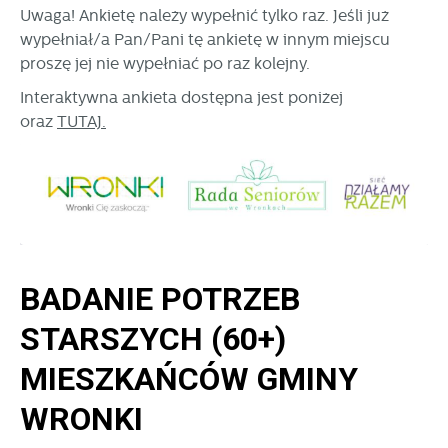
internetowej. Treści promocyjne mogą pojawić się na
Uwaga! Ankietę należy wypełnić tylko raz. Jeśli już
stronach podmiotów trzecich lub firm będących naszymi
wypełniał/a Pan/Pani tę ankietę w innym miejscu
partnerami oraz innych dostawców usług. Firmy te działają
proszę jej nie wypełniać po raz kolejny.
w charakterze pośredników prezentujących nasze treści w
postaci wiadomości, ofert, komunikatów mediów
Interaktywna ankieta dostępna jest poniżej
społecznościowych.
oraz
TUTAJ.