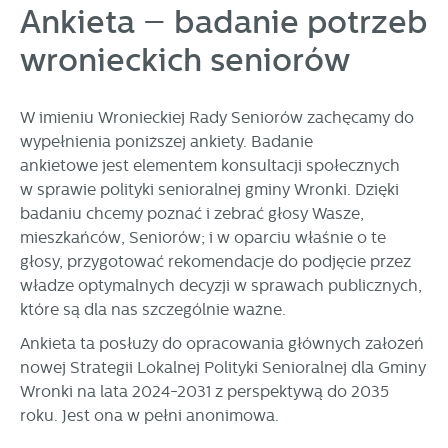
zapamiętanie wprowadzonych przez Ciebie ustawień oraz
Ankieta – badanie potrzeb
personalizację określonych funkcjonalności czy
wronieckich seniorów
prezentowanych treści.
Dzięki tym plikom cookies możemy zapewnić Ci większy
Więcej
komfort korzystania z funkcjonalności naszej strony poprzez
dopasowanie jej do Twoich indywidualnych preferencji.
W imieniu Wronieckiej Rady Seniorów zachęcamy do
Wyrażenie zgody na funkcjonalne i personalizacyjne pliki
wypełnienia poniższej ankiety. Badanie
Analityczne
cookies gwarantuje dostępność większej ilości funkcji na
ankietowe jest elementem konsultacji społecznych
Analityczne pliki cookies pomagają nam rozwijać się i
stronie.
w sprawie polityki senioralnej gminy Wronki. Dzięki
dostosowywać do Twoich potrzeb.
badaniu chcemy poznać i zebrać głosy Wasze,
Cookies analityczne pozwalają na uzyskanie informacji w
Więcej
mieszkańców, Seniorów; i w oparciu właśnie o te
zakresie wykorzystywania witryny internetowej, miejsca oraz
głosy, przygotować rekomendacje do podjęcie przez
częstotliwości, z jaką odwiedzane są nasze serwisy www.
władze optymalnych decyzji w sprawach publicznych,
Dane pozwalają nam na ocenę naszych serwisów
Reklamowe
internetowych pod względem ich popularności wśród
które są dla nas szczególnie ważne.
Dzięki reklamowym plikom cookies prezentujemy Ci
użytkowników. Zgromadzone informacje są przetwarzane w
Ankieta ta posłuży do opracowania głównych założeń
najciekawsze informacje i aktualności na stronach naszych
formie zanonimizowanej. Wyrażenie zgody na analityczne
partnerów.
nowej Strategii Lokalnej Polityki Senioralnej dla Gminy
pliki cookies gwarantuje dostępność wszystkich
funkcjonalności.
Wronki na lata 2024-2031 z perspektywą do 2035
Promocyjne pliki cookies służą do prezentowania Ci naszych
Więcej
komunikatów na podstawie analizy Twoich upodobań oraz
roku. Jest ona w pełni anonimowa.
Twoich zwyczajów dotyczących przeglądanej witryny