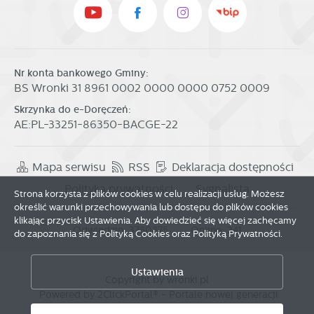
Nr konta bankowego Gminy:
BS Wronki 31 8961 0002 0000 0000 0752 0009
Skrzynka do e-Doręczeń:
AE:PL-33251-86350-BACGE-22
Mapa serwisu
RSS
Deklaracja dostępności
Polityka prywatności
Sygnalista
Strona korzysta z plików cookies w celu realizacji usług. Możesz
określić warunki przechowywania lub dostępu do plików cookies
klikając przycisk Ustawienia. Aby dowiedzieć się więcej zachęcamy
Odwiedzin: 3780875
Online: 241
do zapoznania się z Polityką Cookies oraz Polityką Prywatności.
Zapisz wybrane
Ustawienia
Copyright by wronki.pl
Powered by
2ClickPortal®
- Portale nowej generacji
Zezwól na wszystkie