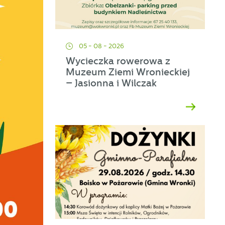
05 - 08 - 2026
Wycieczka rowerowa z
Muzeum Ziemi Wronieckiej
– Jasionna i Wilczak
ać
ej
a