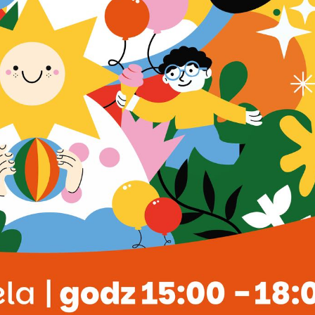
stawienia
zanujemy Twoją prywatność. Możesz zmienić ustawienia cookies lub zaakceptow
e wszystkie. W dowolnym momencie możesz dokonać zmiany swoich ustawień.
iezbędne
ezbędne pliki cookies służą do prawidłowego funkcjonowania strony internetow
umożliwiają Ci komfortowe korzystanie z oferowanych przez nas usług.
iki cookies odpowiadają na podejmowane przez Ciebie działania w celu m.in.
ięcej
stosowania Twoich ustawień preferencji prywatności, logowania czy wypełniani
rmularzy. Dzięki plikom cookies strona, z której korzystasz, może działać bez
kłóceń.