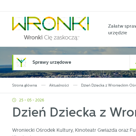
Przejdź do menu.
Przejdź do wyszukiwarki.
Przejdź do treści.
Przejdź do ustawień wielkości czcionki.
Włącz wersję kontrastową strony.
Załatw spra
urzędzie
Sprawy urzędowe
Strona główna
Aktualności
Dzień Dziecka z Wronieckim Ośr
25 - 05 - 2026
Dzień Dziecka z Wro
Wroniecki Ośrodek Kultury, Kinoteatr Gwiazda oraz Fu