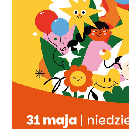
U
S
j
N
Ni
i 
Pl
W
do
fo
za