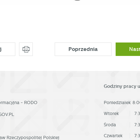
ostaci wiadomości, ofert, komunikatów mediów społecznościowych.
j
Poprzednia
Nas
Godziny pracy 
formacyjna - RODO
Poniedziałek
8:0
Wtorek
7:
GOV.PL
Środa
7:
Czwartek
7:
aw Rzeczypospolitej Polskiej