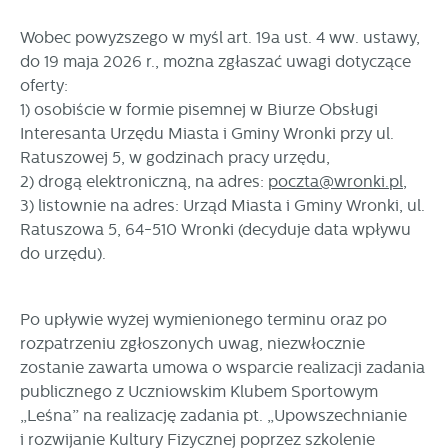
funkcjonalności.
Wobec powyższego w myśl art. 19a ust. 4 ww. ustawy,
Promocyjne pliki cookies służą do prezentowania Ci naszych
Więcej
do 19 maja 2026 r., można zgłaszać uwagi dotyczące
komunikatów na podstawie analizy Twoich upodobań oraz
oferty:
Twoich zwyczajów dotyczących przeglądanej witryny
internetowej. Treści promocyjne mogą pojawić się na
1) osobiście w formie pisemnej w Biurze Obsługi
stronach podmiotów trzecich lub firm będących naszymi
Interesanta Urzędu Miasta i Gminy Wronki przy ul.
partnerami oraz innych dostawców usług. Firmy te działają
Ratuszowej 5, w godzinach pracy urzędu,
w charakterze pośredników prezentujących nasze treści w
2) drogą elektroniczną, na adres:
poczta@wronki.pl
,
postaci wiadomości, ofert, komunikatów mediów
3) listownie na adres: Urząd Miasta i Gminy Wronki, ul.
społecznościowych.
Ratuszowa 5, 64-510 Wronki (decyduje data wpływu
do urzędu).
Po upływie wyżej wymienionego terminu oraz po
rozpatrzeniu zgłoszonych uwag, niezwłocznie
zostanie zawarta umowa o wsparcie realizacji zadania
publicznego z Uczniowskim Klubem Sportowym
„Leśna” na realizację zadania pt. „Upowszechnianie
i rozwijanie Kultury Fizycznej poprzez szkolenie