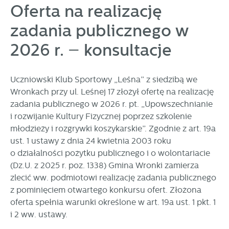
może działać bez zakłóceń.
Oferta na realizację
Tego typu pliki cookies umożliwiają stronie internetowej
zapamiętanie wprowadzonych przez Ciebie ustawień oraz
zadania publicznego w
personalizację określonych funkcjonalności czy
prezentowanych treści.
2026 r. – konsultacje
Dzięki tym plikom cookies możemy zapewnić Ci większy
Więcej
komfort korzystania z funkcjonalności naszej strony poprzez
Uczniowski Klub Sportowy „Leśna” z siedzibą we
dopasowanie jej do Twoich indywidualnych preferencji.
Wronkach przy ul. Leśnej 17 złożył ofertę na realizację
Wyrażenie zgody na funkcjonalne i personalizacyjne pliki
zadania publicznego w 2026 r. pt. „Upowszechnianie
Analityczne
cookies gwarantuje dostępność większej ilości funkcji na
i rozwijanie Kultury Fizycznej poprzez szkolenie
Analityczne pliki cookies pomagają nam rozwijać się i
stronie.
młodzieży i rozgrywki koszykarskie”. Zgodnie z art. 19a
dostosowywać do Twoich potrzeb.
ust. 1 ustawy z dnia 24 kwietnia 2003 roku
o działalności pożytku publicznego i o wolontariacie
Cookies analityczne pozwalają na uzyskanie informacji w
Więcej
(Dz.U. z 2025 r. poz. 1338) Gmina Wronki zamierza
zakresie wykorzystywania witryny internetowej, miejsca oraz
częstotliwości, z jaką odwiedzane są nasze serwisy www.
zlecić ww. podmiotowi realizację zadania publicznego
Dane pozwalają nam na ocenę naszych serwisów
z pominięciem otwartego konkursu ofert. Złożona
Reklamowe
internetowych pod względem ich popularności wśród
oferta spełnia warunki określone w art. 19a ust. 1 pkt. 1
Dzięki reklamowym plikom cookies prezentujemy Ci
użytkowników. Zgromadzone informacje są przetwarzane w
i 2 ww. ustawy.
najciekawsze informacje i aktualności na stronach naszych
formie zanonimizowanej. Wyrażenie zgody na analityczne
partnerów.
pliki cookies gwarantuje dostępność wszystkich