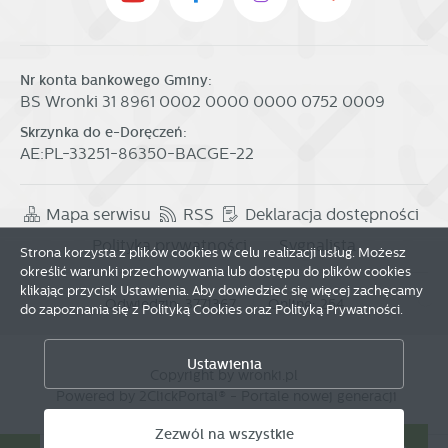
Nr konta bankowego Gminy:
BS Wronki 31 8961 0002 0000 0000 0752 0009
Skrzynka do e-Doręczeń:
AE:PL-33251-86350-BACGE-22
Mapa serwisu
RSS
Deklaracja dostępności
Polityka prywatności
Sygnalista
Strona korzysta z plików cookies w celu realizacji usług. Możesz
określić warunki przechowywania lub dostępu do plików cookies
klikając przycisk Ustawienia. Aby dowiedzieć się więcej zachęcamy
Odwiedzin: 3771367
Online: 254
do zapoznania się z Polityką Cookies oraz Polityką Prywatności.
Zapisz wybrane
Ustawienia
Copyright by wronki.pl
Powered by
2ClickPortal®
- Portale nowej generacji
Zezwól na wszystkie
Zezwól na wszystkie