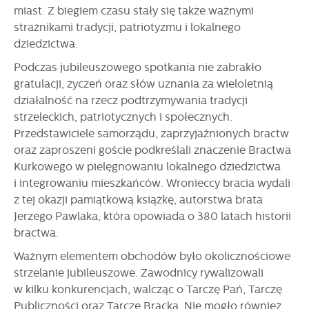
Twoich zwyczajów dotyczących przeglądanej witryny
miast. Z biegiem czasu stały się także ważnymi
internetowej. Treści promocyjne mogą pojawić się na
strażnikami tradycji, patriotyzmu i lokalnego
stronach podmiotów trzecich lub firm będących naszymi
dziedzictwa.
partnerami oraz innych dostawców usług. Firmy te działają
w charakterze pośredników prezentujących nasze treści w
Podczas jubileuszowego spotkania nie zabrakło
postaci wiadomości, ofert, komunikatów mediów
gratulacji, życzeń oraz słów uznania za wieloletnią
społecznościowych.
działalność na rzecz podtrzymywania tradycji
strzeleckich, patriotycznych i społecznych.
Przedstawiciele samorządu, zaprzyjaźnionych bractw
oraz zaproszeni goście podkreślali znaczenie Bractwa
Kurkowego w pielęgnowaniu lokalnego dziedzictwa
i integrowaniu mieszkańców. Wronieccy bracia wydali
z tej okazji pamiątkową książkę, autorstwa brata
Jerzego Pawlaka, która opowiada o 380 latach historii
bractwa.
Ważnym elementem obchodów było okolicznościowe
strzelanie jubileuszowe. Zawodnicy rywalizowali
w kilku konkurencjach, walcząc o Tarczę Pań, Tarczę
Publiczności oraz Tarczę Bracką. Nie mogło również