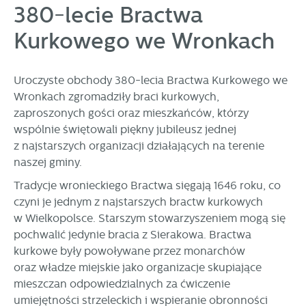
380-lecie Bractwa
Tego typu pliki cookies umożliwiają stronie internetowej
zapamiętanie wprowadzonych przez Ciebie ustawień oraz
Kurkowego we Wronkach
personalizację określonych funkcjonalności czy
prezentowanych treści.
Dzięki tym plikom cookies możemy zapewnić Ci większy
Więcej
Uroczyste obchody 380-lecia Bractwa Kurkowego we
komfort korzystania z funkcjonalności naszej strony poprzez
Wronkach zgromadziły braci kurkowych,
dopasowanie jej do Twoich indywidualnych preferencji.
zaproszonych gości oraz mieszkańców, którzy
Wyrażenie zgody na funkcjonalne i personalizacyjne pliki
Analityczne
cookies gwarantuje dostępność większej ilości funkcji na
wspólnie świętowali piękny jubileusz jednej
Analityczne pliki cookies pomagają nam rozwijać się i
stronie.
z najstarszych organizacji działających na terenie
dostosowywać do Twoich potrzeb.
naszej gminy.
Cookies analityczne pozwalają na uzyskanie informacji w
Więcej
Tradycje wronieckiego Bractwa sięgają 1646 roku, co
zakresie wykorzystywania witryny internetowej, miejsca oraz
częstotliwości, z jaką odwiedzane są nasze serwisy www.
czyni je jednym z najstarszych bractw kurkowych
Dane pozwalają nam na ocenę naszych serwisów
w Wielkopolsce. Starszym stowarzyszeniem mogą się
Reklamowe
internetowych pod względem ich popularności wśród
pochwalić jedynie bracia z Sierakowa. Bractwa
Dzięki reklamowym plikom cookies prezentujemy Ci
użytkowników. Zgromadzone informacje są przetwarzane w
kurkowe były powoływane przez monarchów
najciekawsze informacje i aktualności na stronach naszych
formie zanonimizowanej. Wyrażenie zgody na analityczne
oraz władze miejskie jako organizacje skupiające
partnerów.
pliki cookies gwarantuje dostępność wszystkich
mieszczan odpowiedzialnych za ćwiczenie
funkcjonalności.
Promocyjne pliki cookies służą do prezentowania Ci naszych
Więcej
umiejętności strzeleckich i wspieranie obronności
komunikatów na podstawie analizy Twoich upodobań oraz