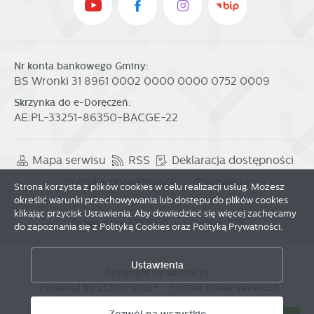
Nr konta bankowego Gminy:
BS Wronki 31 8961 0002 0000 0000 0752 0009
Skrzynka do e-Doręczeń:
AE:PL-33251-86350-BACGE-22
Mapa serwisu
RSS
Deklaracja dostępności
Polityka prywatności
Sygnalista
Strona korzysta z plików cookies w celu realizacji usług. Możesz
określić warunki przechowywania lub dostępu do plików cookies
Zapisz wybrane
klikając przycisk Ustawienia. Aby dowiedzieć się więcej zachęcamy
Odwiedzin: 3797660
Online: 279
do zapoznania się z Polityką Cookies oraz Polityką Prywatności.
Zezwól na wszystkie
Ustawienia
Copyright by wronki.pl
Powered by
2ClickPortal®
- Portale nowej generacji