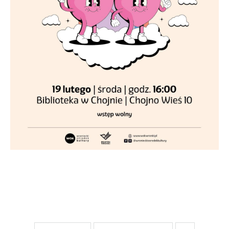
upodobań oraz Twoich zwyczajów dotyczących
przeglądanej witryny internetowej. Treści promocyjne
mogą pojawić się na stronach podmiotów trzecich
lub firm będących naszymi partnerami oraz innych
dostawców usług. Firmy te działają w charakterze
pośredników prezentujących nasze treści w postaci
wiadomości, ofert, komunikatów mediów
społecznościowych.