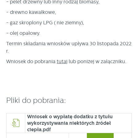
- pelet drzewny lub inny rodzaj biomasy,
stronach podmiotów trzecich lub firm będących naszymi
partnerami oraz innych dostawców usług. Firmy te działają
- drewno kawałkowe,
w charakterze pośredników prezentujących nasze treści w
postaci wiadomości, ofert, komunikatów mediów
- gaz skroplony LPG ( nie ziemny),
społecznościowych.
- olej opałowy.
Termin składania wniosków upływa 30 listopada 2022
r.
Wniosek do pobrania
tutaj
lub poniżej w załączniku.
Pliki do pobrania:
Wniosek o wypłatę dodatku z tytułu
wykorzystywania niektórych źródeł
ciepła.pdf