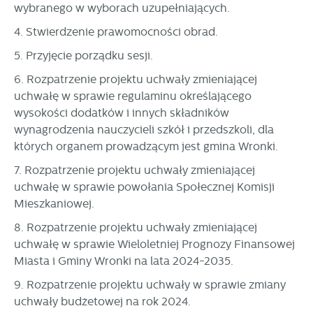
stronach podmiotów trzecich lub firm będących naszymi
wybranego w wyborach uzupełniających.
partnerami oraz innych dostawców usług. Firmy te działają
4. Stwierdzenie prawomocności obrad.
w charakterze pośredników prezentujących nasze treści w
postaci wiadomości, ofert, komunikatów mediów
5. Przyjęcie porządku sesji.
społecznościowych.
6. Rozpatrzenie projektu uchwały zmieniającej
uchwałę w sprawie regulaminu określającego
wysokości dodatków i innych składników
wynagrodzenia nauczycieli szkół i przedszkoli, dla
których organem prowadzącym jest gmina Wronki.
7. Rozpatrzenie projektu uchwały zmieniającej
uchwałę w sprawie powołania Społecznej Komisji
Mieszkaniowej.
8. Rozpatrzenie projektu uchwały zmieniającej
uchwałę w sprawie Wieloletniej Prognozy Finansowej
Miasta i Gminy Wronki na lata 2024-2035.
9. Rozpatrzenie projektu uchwały w sprawie zmiany
uchwały budżetowej na rok 2024.