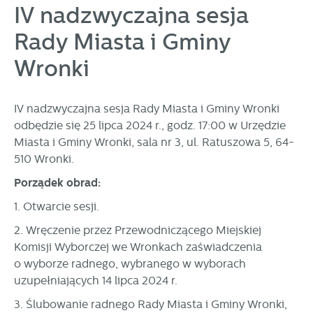
personalizację określonych funkcjonalności czy
IV nadzwyczajna sesja
prezentowanych treści.
Rady Miasta i Gminy
Dzięki tym plikom cookies możemy zapewnić Ci większy
Więcej
komfort korzystania z funkcjonalności naszej strony poprzez
Wronki
dopasowanie jej do Twoich indywidualnych preferencji.
Wyrażenie zgody na funkcjonalne i personalizacyjne pliki
Analityczne
cookies gwarantuje dostępność większej ilości funkcji na
IV nadzwyczajna sesja Rady Miasta i Gminy Wronki
Analityczne pliki cookies pomagają nam rozwijać się i
stronie.
dostosowywać do Twoich potrzeb.
odbędzie się 25 lipca 2024 r., godz. 17:00 w Urzędzie
Cookies analityczne pozwalają na uzyskanie informacji w
Miasta i Gminy Wronki, sala nr 3, ul. Ratuszowa 5, 64-
Więcej
zakresie wykorzystywania witryny internetowej, miejsca oraz
510 Wronki.
częstotliwości, z jaką odwiedzane są nasze serwisy www.
Porządek obrad:
Dane pozwalają nam na ocenę naszych serwisów
Reklamowe
internetowych pod względem ich popularności wśród
1. Otwarcie sesji.
Dzięki reklamowym plikom cookies prezentujemy Ci
użytkowników. Zgromadzone informacje są przetwarzane w
najciekawsze informacje i aktualności na stronach naszych
formie zanonimizowanej. Wyrażenie zgody na analityczne
2. Wręczenie przez Przewodniczącego Miejskiej
partnerów.
pliki cookies gwarantuje dostępność wszystkich
Komisji Wyborczej we Wronkach zaświadczenia
funkcjonalności.
Promocyjne pliki cookies służą do prezentowania Ci naszych
o wyborze radnego, wybranego w wyborach
Więcej
komunikatów na podstawie analizy Twoich upodobań oraz
uzupełniających 14 lipca 2024 r.
Twoich zwyczajów dotyczących przeglądanej witryny
internetowej. Treści promocyjne mogą pojawić się na
3. Ślubowanie radnego Rady Miasta i Gminy Wronki,