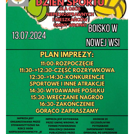
upodobań oraz Twoich zwyczajów dotyczących
przeglądanej witryny internetowej. Treści promocyjne
mogą pojawić się na stronach podmiotów trzecich
lub firm będących naszymi partnerami oraz innych
dostawców usług. Firmy te działają w charakterze
pośredników prezentujących nasze treści w postaci
wiadomości, ofert, komunikatów mediów
społecznościowych.