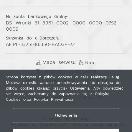
Nr konta bankowego Gminy:
BS Wronki 31 8961 0002 0000 0000 0752
0009
Skrzynka do e-Doręczeń:
AE:PL-33251-86350-BACGE-22
Mapa serwisu
RSS
Deklaracja dostępności
Strona korzysta z plików cookies w celu realizacji usług.
Polityka prywatności
Sygnalista
Możesz określić warunki przechowywania lub dostępu do
plików cookies klikając przycisk Ustawienia. Aby dowiedzieć
się więcej zachęcamy do zapoznania się z Polityką
Odwiedzin: 3813682
Online: 282
Cookies oraz Polityką Prywatności.
Zapisz wybrane
Ustawienia
Copyright by wronki.pl
Zezwól na wszystkie
Powered by
2ClickPortal®
- Portale nowej generacji