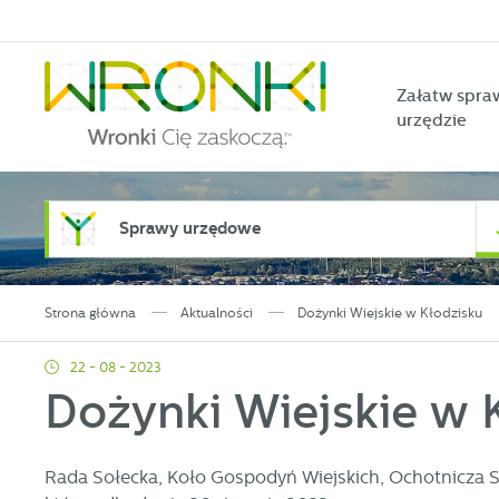
Przejdź do menu.
Przejdź do wyszukiwarki.
Przejdź do treści.
Przejdź do ustawień wielkości czcionki.
Włącz wersję kontrastową strony.
Załatw spra
urzędzie
Sprawy urzędowe
Strona główna
Aktualności
Dożynki Wiejskie w Kłodzisku
22 - 08 - 2023
Dożynki Wiejskie w 
Rada Sołecka, Koło Gospodyń Wiejskich, Ochotnicza St