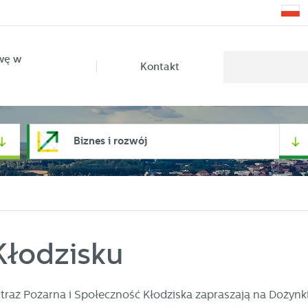
wę w
Kontakt
Biznes i rozwój
Kłodzisku
raż Pożarna i Społeczność Kłodziska zapraszają na Dożynki