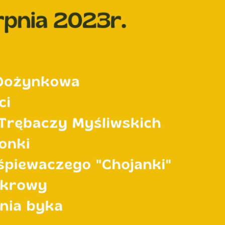
stawienia
zanujemy Twoją prywatność. Możesz zmienić ustawienia cookies lub zaakceptow
e wszystkie. W dowolnym momencie możesz dokonać zmiany swoich ustawień.
iezbędne
ezbędne pliki cookies służą do prawidłowego funkcjonowania strony internetow
umożliwiają Ci komfortowe korzystanie z oferowanych przez nas usług.
iki cookies odpowiadają na podejmowane przez Ciebie działania w celu m.in.
ięcej
stosowania Twoich ustawień preferencji prywatności, logowania czy wypełniani
rmularzy. Dzięki plikom cookies strona, z której korzystasz, może działać bez