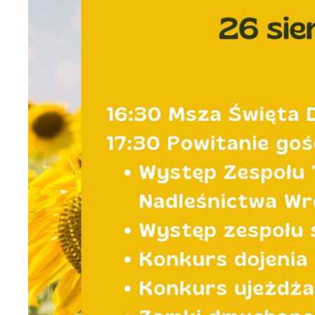
U
S
j
N
Ni
i 
Pl
W
do
fo