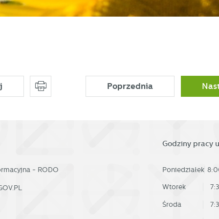
ostaci wiadomości, ofert, komunikatów mediów społecznościowych.
j
Poprzednia
Nas
Godziny pracy 
formacyjna - RODO
Poniedziałek
8:0
Wtorek
7:
GOV.PL
Środa
7: