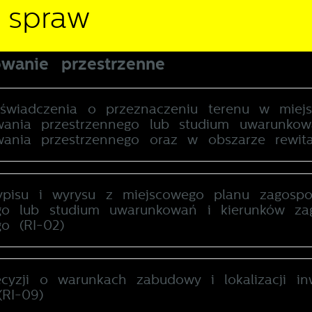
 spraw
wanie przestrzenne
aświadczenia o przeznaczeniu terenu w miej
wania przestrzennego lub studium uwarunkow
ania przestrzennego oraz w obszarze rewitali
ypisu i wyrysu z miejscowego planu zagospo
ego lub studium uwarunkowań i kierunków za
go (RI-02)
stawienia
zanujemy Twoją prywatność. Możesz zmienić ustawienia cookies lub
cyzji o warunkach zabudowy i lokalizacji inw
aakceptować je wszystkie. W dowolnym momencie możesz dokonać
(RI-09)
miany swoich ustawień.