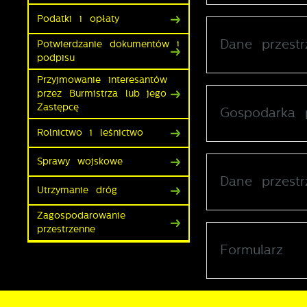
Podatki i opłaty
N
Dane przest
Potwierdzanie dokumentów i
N
podpisu
i
n
Przyjmowanie interesantów
P
przez Burmistrza lub jego
W
m
Zastępcę
Gospodarka 
w
m
Rolnictwo i leśnictwo
F
T
Sprawy wojskowe
w
Dane przest
f
Utrzymanie dróg
D
W
k
Zagospodarowanie
T
przestrzenne
p
n
A
Formularz
A
T
C
W
w