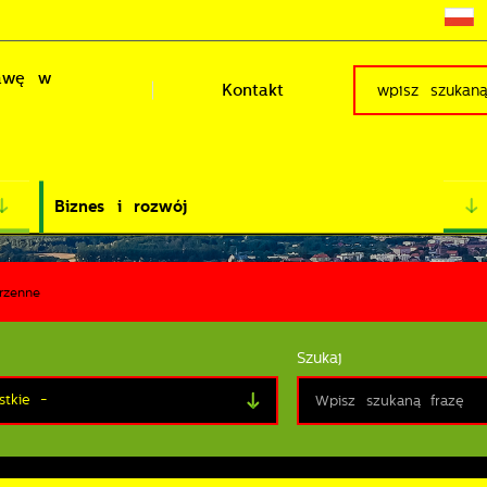
rawę w
Kontakt
Biznes i rozwój
rzenne
Szukaj
stkie -