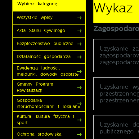
Wykaz
Wybierz kategorię
Wszystkie wpisy
Zagospodaro
Akta Stanu Cywilnego
Bezpieczeństwo publiczne
Uzyskanie z
zagospodaro
Działalność gospodarcza
zagospodarow
Ewidencja ludności,
meldunki, dowody osobiste
Gminny Program
Uzyskanie w
Rewitalizacji
przestrzenn
przestrzenne
Gospodarka
U
nieruchomościami i lokalami
Kultura, kultura fizyczna i
S
sport
Uzyskanie de
z
publicznego 
z
Ochrona środowiska