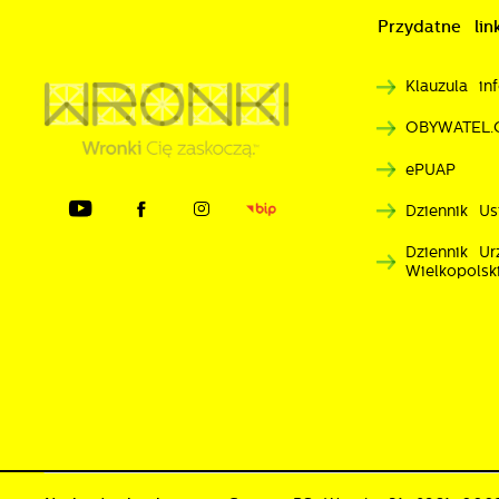
o
Przydatne link
n
u
R
z
Klauzula i
d
D
i
OBYWATEL.
P
W
n
ePUAP
d
p
p
Dziennik Us
p
k
Dziennik U
Wielkopolsk