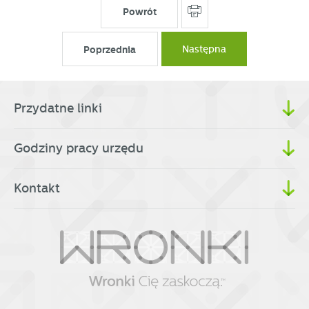
Powrót
Promocyjne pliki cookies służą do prezentowania Ci naszych
Więcej
komunikatów na podstawie analizy Twoich upodobań oraz
Twoich zwyczajów dotyczących przeglądanej witryny
Poprzednia
Następna
internetowej. Treści promocyjne mogą pojawić się na
stronach podmiotów trzecich lub firm będących naszymi
partnerami oraz innych dostawców usług. Firmy te działają
w charakterze pośredników prezentujących nasze treści w
Przydatne linki
postaci wiadomości, ofert, komunikatów mediów
społecznościowych.
Godziny pracy urzędu
Kontakt