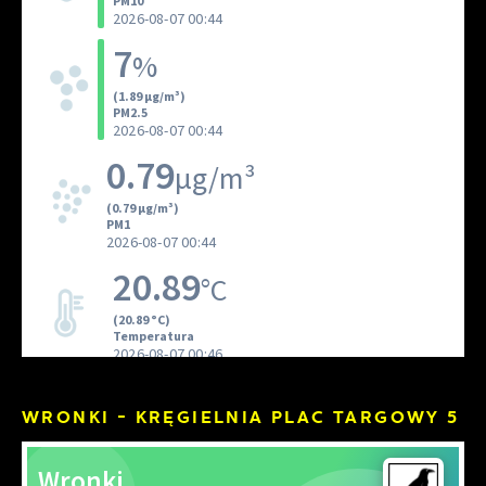
WRONKI - KRĘGIELNIA PLAC TARGOWY 5