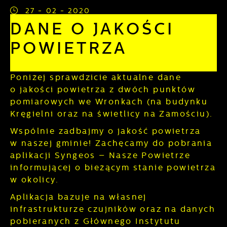
Funkcjonalne i personalizacyjne
formularzy. Dzięki plikom cookies strona, z
27 - 02 - 2020
której korzystasz, może działać bez zakłóceń.
Tego typu pliki cookies umożliwiają stronie
DANE O JAKOŚCI
internetowej zapamiętanie wprowadzonych
przez Ciebie ustawień oraz personalizację
POWIETRZA
określonych funkcjonalności czy
prezentowanych treści.
Dzięki tym plikom cookies możemy zapewnić
Poniżej sprawdzicie aktualne dane
Więcej
Ci większy komfort korzystania z
o jakości powietrza z dwóch punktów
funkcjonalności naszej strony poprzez
pomiarowych we Wronkach (na budynku
dopasowanie jej do Twoich indywidualnych
Analityczne
Kręgielni oraz na świetlicy na Zamościu).
preferencji. Wyrażenie zgody na funkcjonalne
i personalizacyjne pliki cookies gwarantuje
Analityczne pliki cookies pomagają nam
Wspólnie zadbajmy o jakość powietrza
dostępność większej ilości funkcji na stronie.
rozwijać się i dostosowywać do Twoich
w naszej gminie! Zachęcamy do pobrania
potrzeb.
aplikacji Syngeos – Nasze Powietrze
Cookies analityczne pozwalają na uzyskanie
informującej o bieżącym stanie powietrza
Więcej
informacji w zakresie wykorzystywania witryny
w okolicy.
internetowej, miejsca oraz częstotliwości, z
jaką odwiedzane są nasze serwisy www. Dane
Aplikacja bazuje na własnej
Reklamowe
pozwalają nam na ocenę naszych serwisów
infrastrukturze czujników oraz na danych
internetowych pod względem ich popularności
Dzięki reklamowym plikom cookies
pobieranych z Głównego Instytutu
wśród użytkowników. Zgromadzone
prezentujemy Ci najciekawsze informacje i