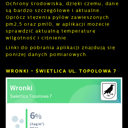
Ochrony środowiska, dzięki czemu, dane
informacje są przetwarzane w formie
aktualności na stronach naszych partnerów.
są bardzo szczegółowe i aktualne.
zanonimizowanej. Wyrażenie zgody na
Promocyjne pliki cookies służą do
Więcej
analityczne pliki cookies gwarantuje
Oprócz stężenia pyłów zawieszonych
prezentowania Ci naszych komunikatów na
dostępność wszystkich funkcjonalności.
pm2,5 oraz pm10, w aplikacji możecie
podstawie analizy Twoich upodobań oraz
sprawdzić aktualną temperaturę
Twoich zwyczajów dotyczących przeglądanej
witryny internetowej. Treści promocyjne mogą
wilgotność i ciśnienie.
pojawić się na stronach podmiotów trzecich
Linki do pobrania aplikacji znajdują się
lub firm będących naszymi partnerami oraz
poniżej danych pomiarowych.
innych dostawców usług. Firmy te działają w
charakterze pośredników prezentujących
nasze treści w postaci wiadomości, ofert,
WRONKI - ŚWIETLICA UL. TOPOLOWA 7
komunikatów mediów społecznościowych.