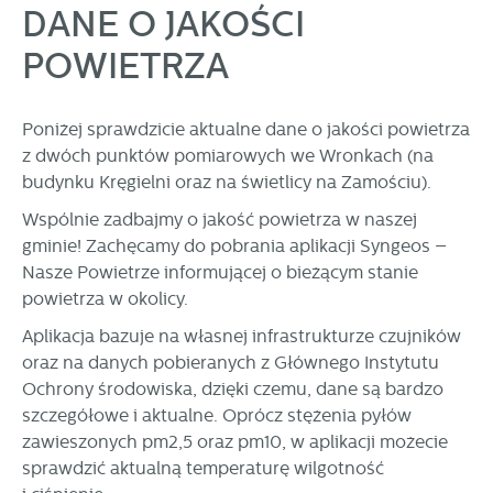
zapamiętanie wprowadzonych przez Ciebie ustawień oraz
DANE O JAKOŚCI
personalizację określonych funkcjonalności czy
prezentowanych treści.
POWIETRZA
Dzięki tym plikom cookies możemy zapewnić Ci większy
Więcej
komfort korzystania z funkcjonalności naszej strony poprzez
dopasowanie jej do Twoich indywidualnych preferencji.
Poniżej sprawdzicie aktualne dane o jakości powietrza
Wyrażenie zgody na funkcjonalne i personalizacyjne pliki
z dwóch punktów pomiarowych we Wronkach (na
Analityczne
cookies gwarantuje dostępność większej ilości funkcji na
budynku Kręgielni oraz na świetlicy na Zamościu).
Analityczne pliki cookies pomagają nam rozwijać się i
stronie.
dostosowywać do Twoich potrzeb.
Wspólnie zadbajmy o jakość powietrza w naszej
Cookies analityczne pozwalają na uzyskanie informacji w
gminie! Zachęcamy do pobrania aplikacji Syngeos –
Więcej
zakresie wykorzystywania witryny internetowej, miejsca oraz
Nasze Powietrze informującej o bieżącym stanie
częstotliwości, z jaką odwiedzane są nasze serwisy www.
powietrza w okolicy.
Dane pozwalają nam na ocenę naszych serwisów
Reklamowe
internetowych pod względem ich popularności wśród
Aplikacja bazuje na własnej infrastrukturze czujników
Dzięki reklamowym plikom cookies prezentujemy Ci
użytkowników. Zgromadzone informacje są przetwarzane w
oraz na danych pobieranych z Głównego Instytutu
najciekawsze informacje i aktualności na stronach naszych
formie zanonimizowanej. Wyrażenie zgody na analityczne
Ochrony środowiska, dzięki czemu, dane są bardzo
partnerów.
pliki cookies gwarantuje dostępność wszystkich
szczegółowe i aktualne. Oprócz stężenia pyłów
funkcjonalności.
Promocyjne pliki cookies służą do prezentowania Ci naszych
Więcej
zawieszonych pm2,5 oraz pm10, w aplikacji możecie
komunikatów na podstawie analizy Twoich upodobań oraz
sprawdzić aktualną temperaturę wilgotność
Twoich zwyczajów dotyczących przeglądanej witryny
internetowej. Treści promocyjne mogą pojawić się na