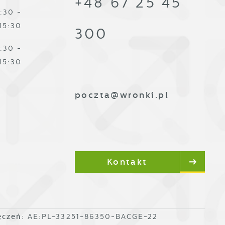
+48 67 25 45
:30 -
15:30
300
:30 -
15:30
poczta@wronki.pl
Kontakt
ęczeń:
AE:PL-33251-86350-BACGE-22