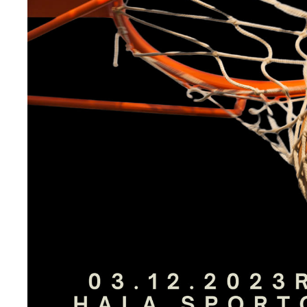
U
S
c