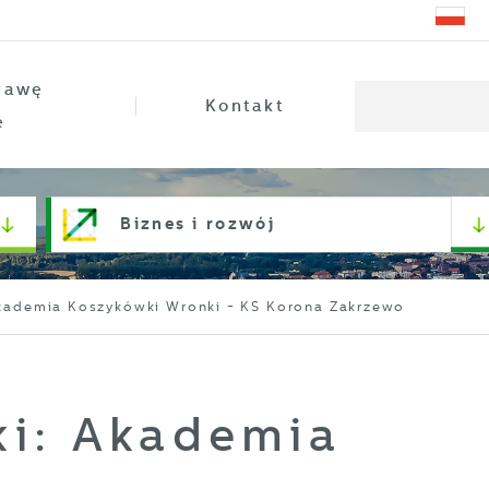
rawę
Kontakt
e
Biznes i rozwój
kademia Koszykówki Wronki - KS Korona Zakrzewo
i: Akademia