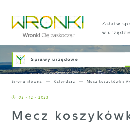
Przejdź do menu.
Przejdź do wyszukiwarki.
Przejdź do treści.
Przejdź do ustawień wielkości czcionki.
Włącz wersję kontrastową strony.
Załatw sp
w urzędzi
Sprawy urzędowe
Strona główna
Kalendarz
Mecz koszykówki: A
03 - 12 - 2023
Mecz koszykówk