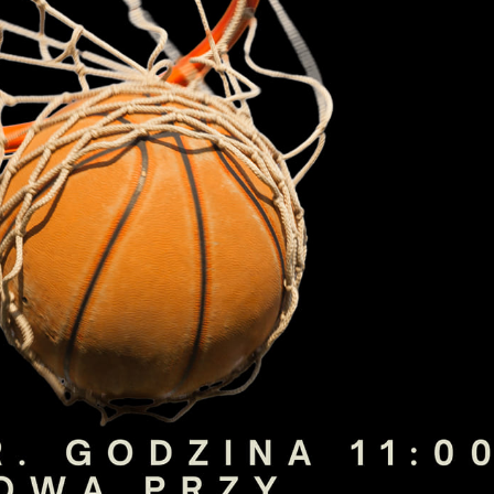
stawienia
zanujemy Twoją prywatność. Możesz zmienić ustawienia
ookies lub zaakceptować je wszystkie. W dowolnym momencie