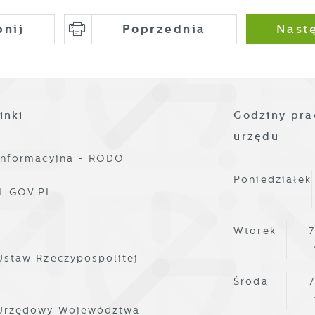
nnych dostawców usług. Firmy te działają w charakterze
ośredników prezentujących nasze treści w postaci wiadomości
pnij
Poprzednia
Nast
fert, komunikatów mediów społecznościowych.
inki
Godziny pra
urzędu
informacyjna - RODO
Poniedziałek
L.GOV.PL
Wtorek
7
Ustaw Rzeczypospolitej
Środa
7
 Urzędowy Województwa