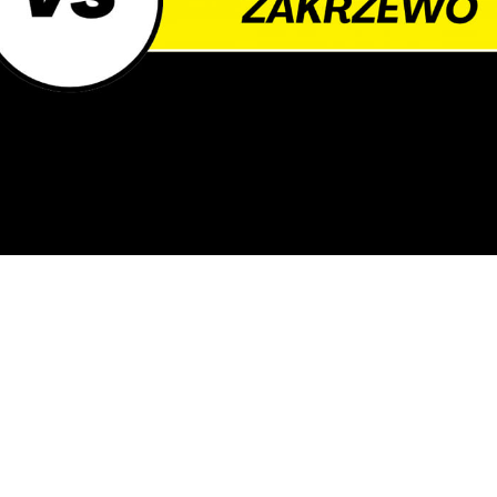
orzystania z funkcjonalności naszej strony poprzez
opasowanie jej do Twoich indywidualnych preferencji.
yrażenie zgody na funkcjonalne i personalizacyjne pliki cooki
nalityczne
warantuje dostępność większej ilości funkcji na stronie.
nalityczne pliki cookies pomagają nam rozwijać się i
ostosowywać do Twoich potrzeb.
ookies analityczne pozwalają na uzyskanie informacji w
ięcej
akresie wykorzystywania witryny internetowej, miejsca oraz
zęstotliwości, z jaką odwiedzane są nasze serwisy www. Dane
ozwalają nam na ocenę naszych serwisów internetowych pod
eklamowe
zględem ich popularności wśród użytkowników. Zgromadzone
zięki reklamowym plikom cookies prezentujemy Ci najciekaws
nformacje są przetwarzane w formie zanonimizowanej.
nformacje i aktualności na stronach naszych partnerów.
yrażenie zgody na analityczne pliki cookies gwarantuje
ostępność wszystkich funkcjonalności.
romocyjne pliki cookies służą do prezentowania Ci naszych
ięcej
omunikatów na podstawie analizy Twoich upodobań oraz
woich zwyczajów dotyczących przeglądanej witryny
nternetowej. Treści promocyjne mogą pojawić się na stronach
odmiotów trzecich lub firm będących naszymi partnerami oraz