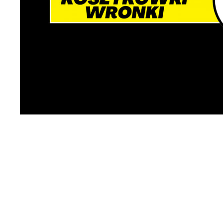
k
d
W
A
g
A
d
C
W
z
c
p
R
w
D
i
i
W
d
P
W
k
T
i
p