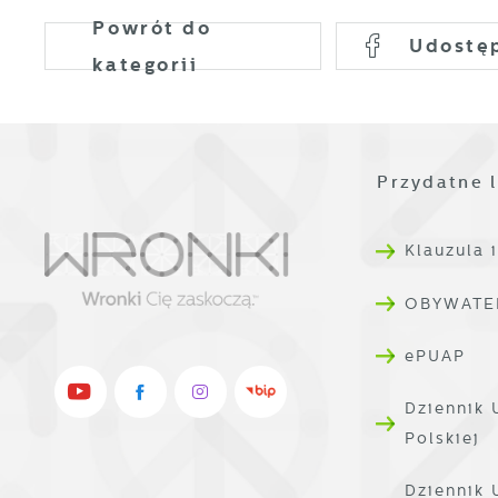
i
Powrót
do
p
Udostę
o
kategorii
Przydatne l
Klauzula 
OBYWATE
ePUAP
Dziennik 
Polskiej
Dziennik