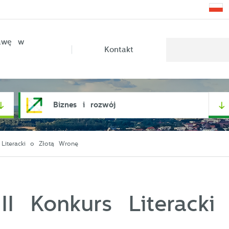
rawę w
Kontakt
Biznes i rozwój
 Literacki o Złotą Wronę
II Konkurs Literacki