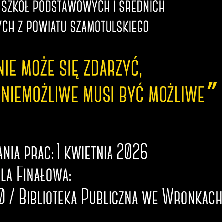
zanujemy Twoją prywatność. Możesz zmienić ustawienia cookies lub
aakceptować je wszystkie. W dowolnym momencie możesz dokonać
miany swoich ustawień.
iezbędne
iezbędne pliki cookies służą do prawidłowego funkcjonowania strony
nternetowej i umożliwiają Ci komfortowe korzystanie z oferowanych przez
as usług.
liki cookies odpowiadają na podejmowane przez Ciebie działania w cel
ięcej
.in. dostosowania Twoich ustawień preferencji prywatności, logowania cz
ypełniania formularzy. Dzięki plikom cookies strona, z której korzystasz,
oże działać bez zakłóceń.
unkcjonalne i personalizacyjne
ego typu pliki cookies umożliwiają stronie internetowej zapamiętanie
Zapisz wybrane
prowadzonych przez Ciebie ustawień oraz personalizację określonych
unkcjonalności czy prezentowanych treści.
Zezwól na wszystkie
zięki tym plikom cookies możemy zapewnić Ci większy komfort
ięcej
orzystania z funkcjonalności naszej strony poprzez dopasowanie jej do