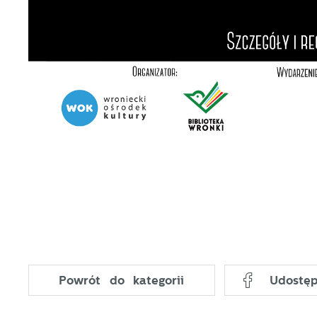
T
p
A
na
A
T
C
W
w
o
n
R
u
D
z
i
d
P
W
n
d
p
p
Powrót
do kategorii
Udostęp
p
k