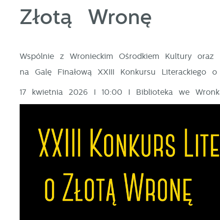
Złotą Wronę
Wspólnie z Wronieckim Ośrodkiem Kultury oraz 
na Galę Finałową XXIII Konkursu Literackiego o
17 kwietnia 2026 I 10:00 I Biblioteka we Wro