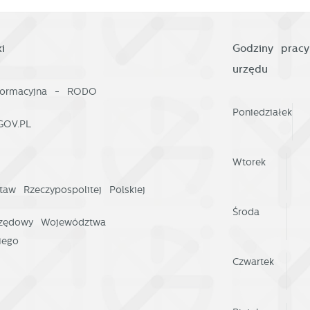
i
Godziny pracy
urzędu
nformacyjna - RODO
Poniedziałek
GOV.PL
Wtorek
taw Rzeczypospolitej Polskiej
Środa
rzędowy Województwa
iego
Czwartek