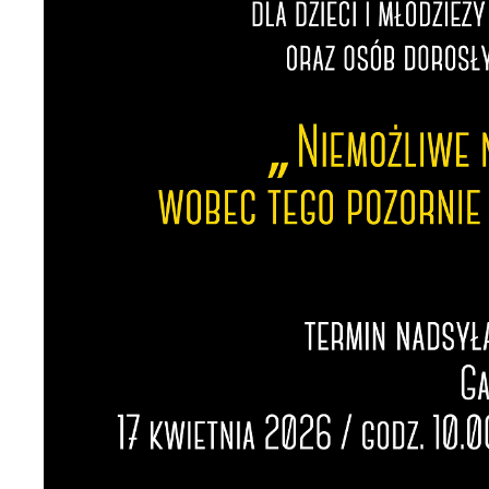
S
z
z
N
N
i
n
P
W
m
w
m
F
T
w
f
D
W
k