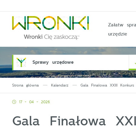
Przejdź do menu.
Przejdź do wyszukiwarki.
Przejdź do treści.
Przejdź do ustawień wielkości czcionki.
Włącz wersję kontrastową strony.
Załatw sp
urzędzie
Sprawy urzędowe
Strona główna
Kalendarz
Gala Finałowa XXIII Konkurs
17 - 04 - 2026
Gala Finałowa XXI