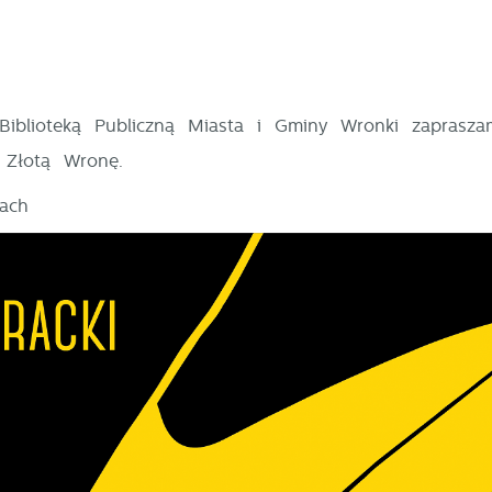
Biblioteką Publiczną Miasta i Gminy Wronki zaprasza
 Złotą Wronę.
nkach