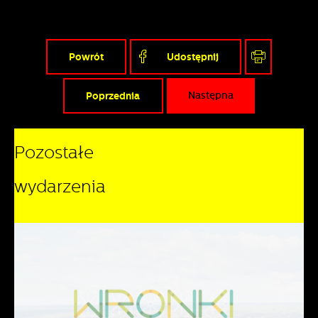
Powrót
Udostępnij
Poprzednia
Następna
Pozostałe
wydarzenia