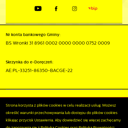
Nr konta bankowego Gminy:
BS Wronki 31 8961 0002 0000 0000 0752 0009
Skrzynka do e-Doręczeń:
AE:PL-33251-86350-BACGE-22
Mapa serwisu
RSS
Deklaracja dostępności
Strona korzysta z plików cookies w celu realizacji usług. Możesz
Polityka prywatności
Sygnalista
określić warunki przechowywania lub dostępu do plików cookies
klikając przycisk Ustawienia. Aby dowiedzieć się więcej zachęcamy
do zapoznania się z Polityką Cookies oraz Polityką Prywatności.