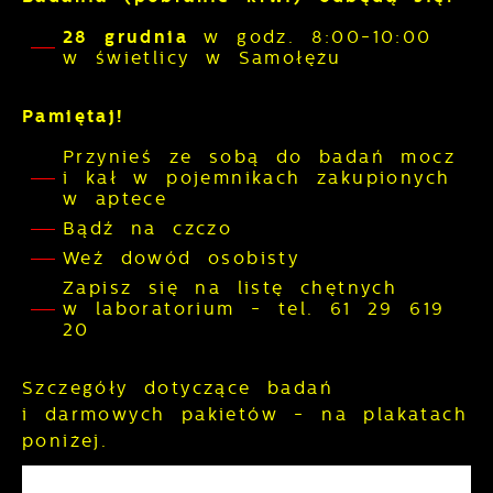
pozwalają nam na ocenę naszych
Dzięki reklamowym plikom cookies
serwisów internetowych pod względem ich
28 grudnia
w godz. 8:00-10:00
prezentujemy Ci najciekawsze informacje i
popularności wśród użytkowników.
w świetlicy w Samołężu
aktualności na stronach naszych
Zgromadzone informacje są przetwarzane
partnerów.
w formie zanonimizowanej. Wyrażenie
Promocyjne pliki cookies służą do
Pamiętaj!
Więcej
zgody na analityczne pliki cookies
prezentowania Ci naszych komunikatów na
gwarantuje dostępność wszystkich
Przynieś ze sobą do badań mocz
podstawie analizy Twoich upodobań oraz
funkcjonalności.
i kał w pojemnikach zakupionych
Twoich zwyczajów dotyczących
w aptece
przeglądanej witryny internetowej. Treści
promocyjne mogą pojawić się na stronach
Bądź na czczo
podmiotów trzecich lub firm będących
Weź dowód osobisty
naszymi partnerami oraz innych
Zapisz się na listę chętnych
dostawców usług. Firmy te działają w
w laboratorium - tel. 61 29 619
charakterze pośredników prezentujących
20
nasze treści w postaci wiadomości, ofert,
komunikatów mediów społecznościowych.
Szczegóły dotyczące badań
i darmowych pakietów - na plakatach
poniżej.