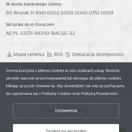
Nr konta bankowego Gminy:
BS Wronki 31 8961 0002 0000 0000 0752 0009
Skrzynka do e-Doręczeń:
AE:PL-33251-86350-BACGE-22
Mapa serwisu
RSS
Deklaracja dostępności
Polityka prywatności
Sygnalista
Strona korzysta z plików cookies w celu realizacji usług. Możesz
określić warunki przechowywania lub dostępu do plików cookies
klikając przycisk Ustawienia. Aby dowiedzieć się więcej zachęcamy
Odwiedzin: 3804289
Online: 197
do zapoznania się z Polityką Cookies oraz Polityką Prywatności.
Zapisz wybrane
Copyright by wronki.pl
Ustawienia
Powered by
2ClickPortal®
- Portale nowej generacji
Zezwól na wszystkie
Zezwól na wszystkie