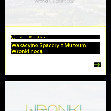
28 - 08 - 2026
Wakacyjne Spacery z Muzeum:
Wronki nocą