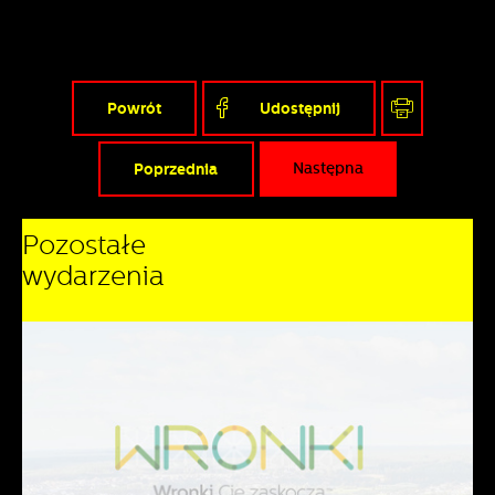
Powrót
Udostępnij
Poprzednia
Następna
Pozostałe
wydarzenia