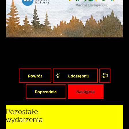
Powrót
Udostępnij
Poprzednia
Następna
Pozostałe
wydarzenia