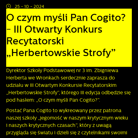
zapamiętanie wprowadzonych przez Ciebie ustawień oraz
25 - 10 - 2024
personalizację określonych funkcjonalności czy
prezentowanych treści.
O czym myśli Pan Cogito?
Dzięki tym plikom cookies możemy zapewnić Ci większy
Więcej
- III Otwarty Konkurs
komfort korzystania z funkcjonalności naszej strony poprzez
dopasowanie jej do Twoich indywidualnych preferencji.
Recytatorski
Wyrażenie zgody na funkcjonalne i personalizacyjne pliki
Analityczne
cookies gwarantuje dostępność większej ilości funkcji na
„Herbertowskie Strofy”
stronie.
Analityczne pliki cookies pomagają nam rozwijać się i
dostosowywać do Twoich potrzeb.
Cookies analityczne pozwalają na uzyskanie informacji w
Dyrektor Szkoły Podstawowej nr 3 im. Zbigniewa
Więcej
zakresie wykorzystywania witryny internetowej, miejsca oraz
Herberta we Wronkach serdecznie zaprasza do
częstotliwości, z jaką odwiedzane są nasze serwisy www.
udziału w III Otwartym Konkursie Recytatorskim
Dane pozwalają nam na ocenę naszych serwisów
Reklamowe
„Herbertowskie Strofy”, którego III edycja odbędzie się
internetowych pod względem ich popularności wśród
pod hasłem: „O czym myśli Pan Cogito?”.
użytkowników. Zgromadzone informacje są przetwarzane w
Dzięki reklamowym plikom cookies prezentujemy Ci
formie zanonimizowanej. Wyrażenie zgody na analityczne
najciekawsze informacje i aktualności na stronach naszych
Postać Pana Cogito to wykreowany przez patrona
pliki cookies gwarantuje dostępność wszystkich
partnerów.
naszej szkoły „jegomość w naszym krytycznym wieku
funkcjonalności.
Promocyjne pliki cookies służą do prezentowania Ci
i naszych krytycznych czasach”, który z uwagą
Więcej
naszych komunikatów na podstawie analizy Twoich
przygląda się światu i dzieli się z czytelnikami swoimi
upodobań oraz Twoich zwyczajów dotyczących