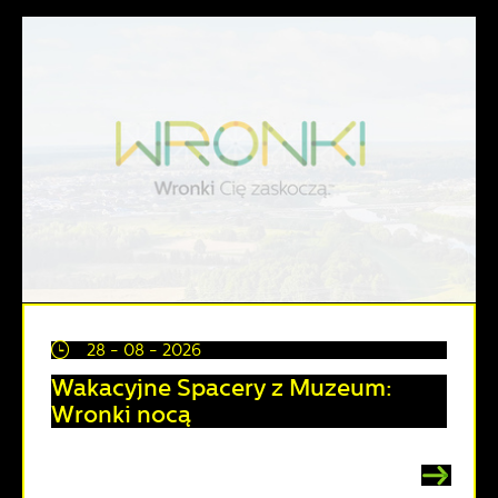
28 - 08 - 2026
Wakacyjne Spacery z Muzeum:
Wronki nocą