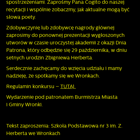
spostrzeżeniami. Zaprośmy Pana Cogito do naszej
przeglądanej witryny internetowej. Treści promocyjne mogą
recytacji i wspólnie zobaczmy, jak aktualne mogą być
pojawić się na stronach podmiotów trzecich lub firm
będących naszymi partnerami oraz innych dostawców usług.
słowa poety.
Firmy te działają w charakterze pośredników prezentujących
Zdobywczynię lub zdobywcę nagrody głównej
nasze treści w postaci wiadomości, ofert, komunikatów
zaprosimy do ponownej prezentacji wygłoszonych
mediów społecznościowych.
utworów w czasie uroczystej akademii z okazji Dnia
Patrona, który odbędzie się 29 października, w dniu
setnych urodzin Zbigniewa Herberta.
Serdecznie zachęcamy do wzięcia udziału i mamy
nadzieję, że spotkamy się we Wronkach.
Regulamin konkursu –
TUTAJ.
Wydarzenie pod patronatem Burmistrza Miasta
i Gminy Wronki.
Tekst zaproszenia: Szkoła Podstawowa nr 3 im. Z.
Herberta we Wronkach