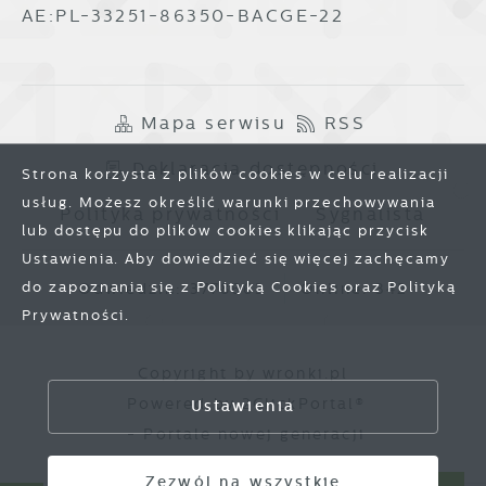
AE:PL-33251-86350-BACGE-22
Mapa serwisu
RSS
Deklaracja dostępności
Strona korzysta z plików cookies w celu realizacji
usług. Możesz określić warunki przechowywania
Polityka prywatności
Sygnalista
lub dostępu do plików cookies klikając przycisk
Ustawienia. Aby dowiedzieć się więcej zachęcamy
do zapoznania się z Polityką Cookies oraz Polityką
Odwiedzin: 3778663
Online: 342
Prywatności.
Zapisz wybrane
Copyright by wronki.pl
Powered by
2ClickPortal®
Ustawienia
Zezwól na wszystkie
- Portale nowej generacji
Zezwól na wszystkie