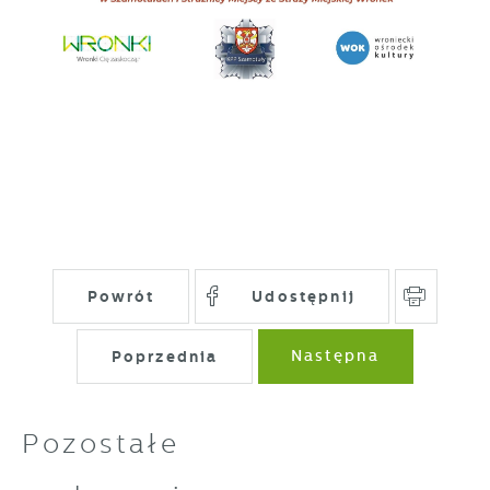
pojawić się na stronach podmiotów trzecich
lub firm będących naszymi partnerami oraz
innych dostawców usług. Firmy te działają w
charakterze pośredników prezentujących nasze
treści w postaci wiadomości, ofert,
komunikatów mediów społecznościowych.
Powrót
Udostępnij
Poprzednia
Następna
Pozostałe