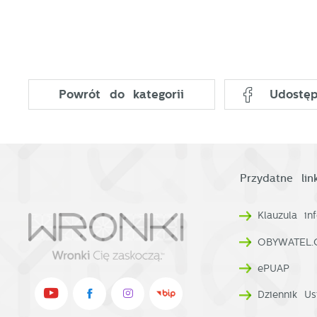
n
d
p
p
p
k
Powrót
do kategorii
Udostęp
Przydatne link
Klauzula i
OBYWATEL.
ePUAP
Dziennik Us