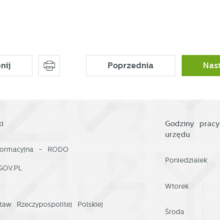
a podstawie analizy Twoich upodobań oraz Twoich zwyczajów
otyczących przeglądanej witryny internetowej. Treści promocyjne mogą
ojawić się na stronach podmiotów trzecich lub firm będących naszymi
artnerami oraz innych dostawców usług. Firmy te działają w charakterze
ośredników prezentujących nasze treści w postaci wiadomości, ofert,
omunikatów mediów społecznościowych.
nij
Poprzednia
Nas
i
Godziny pracy
urzędu
nformacyjna - RODO
Poniedziałek
GOV.PL
Wtorek
taw Rzeczypospolitej Polskiej
Środa