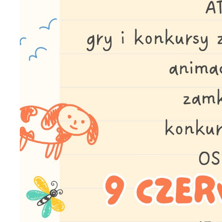
U
S
z
z
N
N
i
n