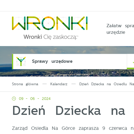
Przejdź do menu.
Przejdź do wyszukiwarki.
Przejdź do treści.
Przejdź do ustawień wielkości czcionki.
Włącz wersję kontrastową strony.
Załatw sp
urzędzie
Sprawy urzędowe
Strona główna
Kalendarz
Dzień Dziecka na Osiedlu N
09 - 06 - 2024
Dzień Dziecka na
Zarząd Osiedla Na Górce zaprasza 9 czerwca na