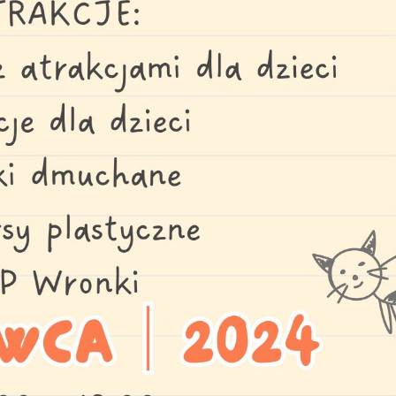
stawienia
zanujemy Twoją prywatność. Możesz zmienić ustawienia cookies lub
aakceptować je wszystkie. W dowolnym momencie możesz dokonać
miany swoich ustawień.
iezbędne
iezbędne pliki cookies służą do prawidłowego funkcjonowania strony
nternetowej i umożliwiają Ci komfortowe korzystanie z oferowanych przez
as usług.