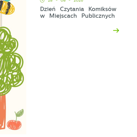
28 - 08 - 2026
u
Dzień Czytania Komiksów
y
w Miejscach Publicznych
e
w