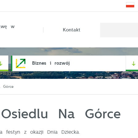
rawę w
Kontakt
Biznes i rozwój
a Górce
 Osiedlu Na Górce
 festyn z okazji Dnia Dziecka.