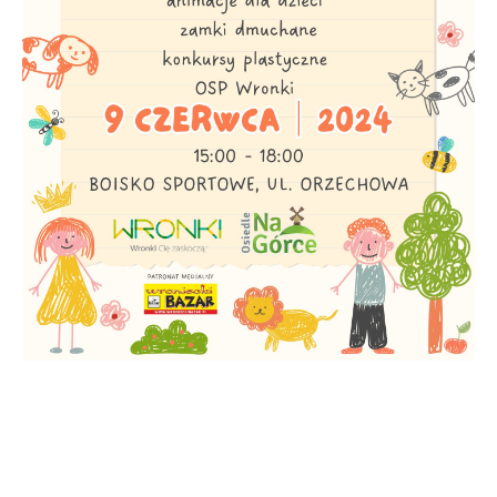
funkcjonalności.
Promocyjne pliki cookies służą do prezentowania Ci naszych
Więcej
komunikatów na podstawie analizy Twoich upodobań oraz
Twoich zwyczajów dotyczących przeglądanej witryny
internetowej. Treści promocyjne mogą pojawić się na
stronach podmiotów trzecich lub firm będących naszymi
partnerami oraz innych dostawców usług. Firmy te działają
w charakterze pośredników prezentujących nasze treści w
postaci wiadomości, ofert, komunikatów mediów
społecznościowych.