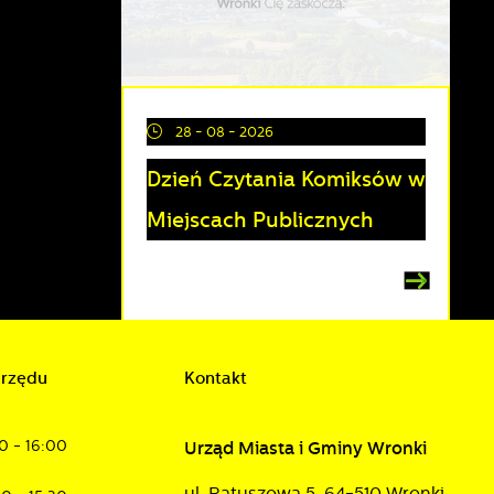
28 - 08 - 2026
Dzień Czytania Komiksów w
Miejscach Publicznych
a
d
urzędu
Kontakt
0 - 16:00
Urząd Miasta i Gminy Wronki
h
w
ul. Ratuszowa 5, 64-510 Wronki