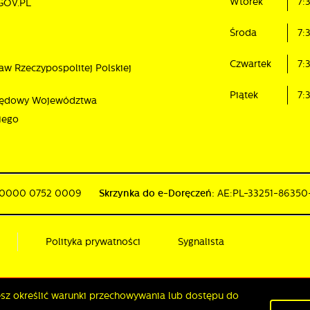
Wtorek
7:
GOV.PL
sług. Firmy te działają w charakterze pośredników prezentujących nasze treści w
ostaci wiadomości, ofert, komunikatów mediów społecznościowych.
Środa
7:
Czwartek
7:
aw Rzeczypospolitej Polskiej
Piątek
7:
rzędowy Województwa
iego
 0000 0752 0009
Skrzynka do e-Doręczeń:
AE:PL-33251-8635
Polityka prywatności
Sygnalista
żesz określić warunki przechowywania lub dostępu do