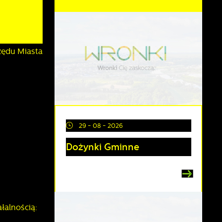
rzędu Miasta
29 - 08 - 2026
Dożynki Gminne
łalnością: