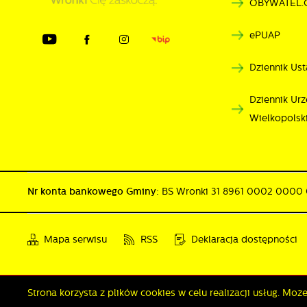
OBYWATEL.
u
p
ePUAP
Dziennik Ust
Dziennik U
Wielkopolsk
Nr konta bankowego Gminy:
BS Wronki 31 8961 0002 0000
Mapa serwisu
RSS
Deklaracja dostępności
Copyright by wronki.pl
Strona korzysta z plików cookies w celu realizacji usług. Mo