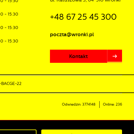
30 - 15:30
30 - 15:30
+48 67 25 45 300
30 - 15:30
poczta@wronki.pl
30 - 15:30
Kontakt
0-BACGE-22
Odwiedzin: 3774148
Online: 236
Powered by
2ClickPortal®
- Portale nowej generacji