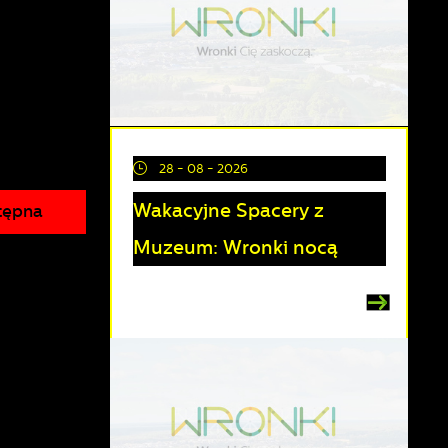
28 - 08 - 2026
Wakacyjne Spacery z
tępna
Muzeum: Wronki nocą
a