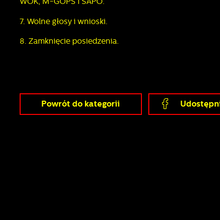
WOK, M-GOPS i SAPO.
U
7. Wolne głosy i wnioski.
8. Zamknięcie posiedzenia.
S
z
s
Powrót
do kategorii
Udostępni
N
N
i
u
P
W
d
f
z
F
T