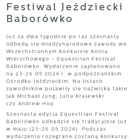
Festiwal Jeździecki
Tego typu pliki cookies umożliwiają stronie
której korzystasz, może działać bez zakłóceń.
internetowej zapamiętanie wprowadzonych
Baborówko
przez Ciebie ustawień oraz personalizację
określonych funkcjonalności czy
prezentowanych treści.
Już za dwa tygodnie po raz szesnasty
Dzięki tym plikom cookies możemy zapewnić
Więcej
odbędą się międzynarodowe zawody we
Ci większy komfort korzystania z
funkcjonalności naszej strony poprzez
Wszechstronnym Konkursie Konia
dopasowanie jej do Twoich indywidualnych
Wierzchowego - Equestrian Festival
Analityczne
preferencji. Wyrażenie zgody na funkcjonalne i
Baborówko. Wydarzenie zaplanowano
Analityczne pliki cookies pomagają nam
personalizacyjne pliki cookies gwarantuje
na 23-26.05.2024 r. w podpoznańskim
rozwijać się i dostosowywać do Twoich
dostępność większej ilości funkcji na stronie.
Ośrodku Jeździeckim. Na listach
potrzeb.
zawodników pojawiły się nazwiska takie
Cookies analityczne pozwalają na uzyskanie
Więcej
jak Michael Jung, Julia Krajewski
informacji w zakresie wykorzystywania witryny
czy Andrew Hoy.
internetowej, miejsca oraz częstotliwości, z
jaką odwiedzane są nasze serwisy www. Dane
Reklamowe
Szesnasta edycja Equestrian Festival
pozwalają nam na ocenę naszych serwisów
Baborówko odbędzie się tradycyjnie już
Dzięki reklamowym plikom cookies
internetowych pod względem ich popularności
prezentujemy Ci najciekawsze informacje i
w maju (23-26.05.2024). Podczas
wśród użytkowników. Zgromadzone informacje
aktualności na stronach naszych partnerów.
są przetwarzane w formie zanonimizowanej.
wydarzenia rozegrane zostaną konkursy: