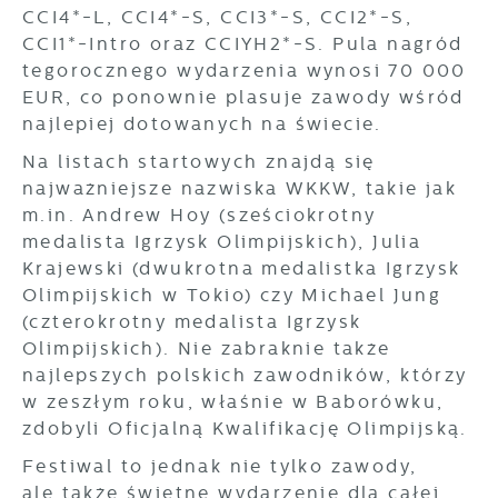
Wyrażenie zgody na analityczne pliki cookies
Promocyjne pliki cookies służą do
CCI4*-L, CCI4*-S, CCI3*-S, CCI2*-S,
Więcej
gwarantuje dostępność wszystkich
prezentowania Ci naszych komunikatów na
CCI1*-Intro oraz CCIYH2*-S. Pula nagród
funkcjonalności.
podstawie analizy Twoich upodobań oraz
tegorocznego wydarzenia wynosi 70 000
Twoich zwyczajów dotyczących przeglądanej
EUR, co ponownie plasuje zawody wśród
witryny internetowej. Treści promocyjne mogą
najlepiej dotowanych na świecie.
pojawić się na stronach podmiotów trzecich
lub firm będących naszymi partnerami oraz
Na listach startowych znajdą się
innych dostawców usług. Firmy te działają w
najważniejsze nazwiska WKKW, takie jak
charakterze pośredników prezentujących nasze
m.in. Andrew Hoy (sześciokrotny
treści w postaci wiadomości, ofert,
medalista Igrzysk Olimpijskich), Julia
komunikatów mediów społecznościowych.
Krajewski (dwukrotna medalistka Igrzysk
Olimpijskich w Tokio) czy Michael Jung
(czterokrotny medalista Igrzysk
Olimpijskich). Nie zabraknie także
najlepszych polskich zawodników, którzy
w zeszłym roku, właśnie w Baborówku,
zdobyli Oficjalną Kwalifikację Olimpijską.
Festiwal to jednak nie tylko zawody,
ale także świetne wydarzenie dla całej