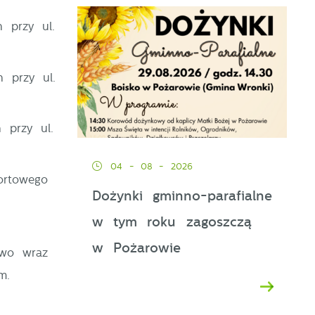
 przy ul.
 przy ul.
 przy ul.
04 - 08 - 2026
u
ortowego
y
Dożynki gminno-parafialne
w tym roku zagoszczą
w Pożarowie
owo wraz
m.