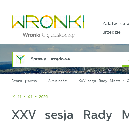
Przejdź do menu.
Przejdź do wyszukiwarki.
Przejdź do treści.
Przejdź do ustawień wielkości czcionki.
Włącz wersję kontrastową strony.
Załatw sp
urzędzie
Sprawy urzędowe
Strona główna
Aktualności
XXV sesja Rady Miasta i G
14 - 04 - 2026
XXV sesja Rady M