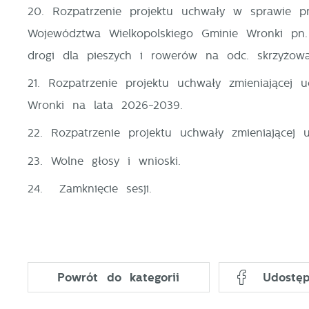
20. Rozpatrzenie projektu uchwały w sprawie pr
T
p
Województwa Wielkopolskiego Gminie Wronki pn
A
na
drogi dla pieszych i rowerów na odc. skrzyżow
A
T
21. Rozpatrzenie projektu uchwały zmieniającej 
C
W
Wronki na lata 2026-2039.
w
o
22. Rozpatrzenie projektu uchwały zmieniającej
n
R
u
23. Wolne głosy i wnioski.
D
z
i
d
24. Zamknięcie sesji.
P
W
n
d
p
p
Powrót
do kategorii
Udostęp
p
k