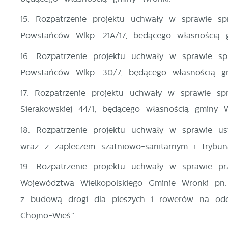
S
15. Rozpatrzenie projektu uchwały w sprawie s
z
Powstańców Wlkp. 21A/17, będącego własnością 
z
16. Rozpatrzenie projektu uchwały w sprawie s
Powstańców Wlkp. 30/7, będącego własnością gm
N
N
17. Rozpatrzenie projektu uchwały w sprawie sp
i
Sierakowskiej 44/1, będącego własnością gminy 
n
P
18. Rozpatrzenie projektu uchwały w sprawie us
W
m
wraz z zapleczem szatniowo-sanitarnym i trybun
w
m
F
19. Rozpatrzenie projektu uchwały w sprawie prz
T
Województwa Wielkopolskiego Gminie Wronki p
w
z budową drogi dla pieszych i rowerów na odc
f
Chojno-Wieś”.
D
W
k