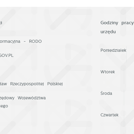
i
Godziny pracy
urzędu
nformacyjna - RODO
Poniedziałek
GOV.PL
Wtorek
taw Rzeczypospolitej Polskiej
Środa
rzędowy Województwa
iego
Czwartek