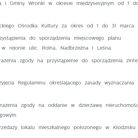
sta i Gminy Wronki w okresie międzysesyjnym od 1 d
ieckiego Ośrodka Kultury za okres od 1 do 31 marca 
zystąpienia do sporządzenia miejscowego planu
w rejonie ulic: Rolna, Nadbrzeżna i Leśna.
rażenia zgody na przystąpienie do sporządzenia zint
zyjęcia Regulaminu określającego zasady wyznaczania 
yrażenia zgody na oddanie w dzierżawę nieruchomośc
rgowym.
stawienia
rzedaży lokalu mieszkalnego położonego w Kłodzisku 