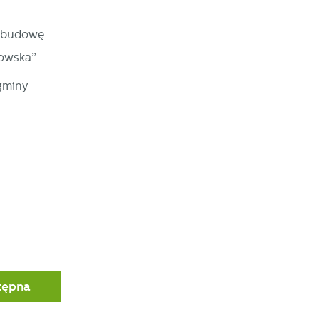
 budowę
wska”.
gminy
e
w
tępna