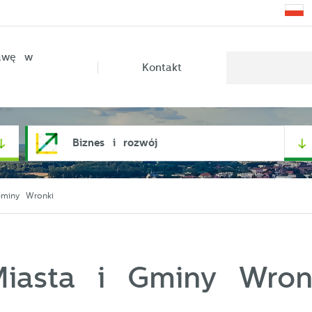
rawę w
Kontakt
Biznes i rozwój
miny Wronki
iasta i Gminy Wron