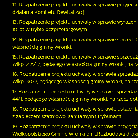
12. Rozpatrzenie projektu uchwały w sprawie przyjęci
działania Komitetu Rewitalizacji.
U
13. Rozpatrzenie projektu uchwały w sprawie wyrażen
10 lat w trybie bezprzetargowym.
S
14. Rozpatrzenie projektu uchwały w sprawie sprzeda
z
własnością gminy Wronki.
s
15. Rozpatrzenie projektu uchwały w sprawie sprzed
Wlkp. 21A/17, będącego własnością gminy Wronki, na 
N
16. Rozpatrzenie projektu uchwały w sprawie sprzed
N
Wlkp. 30/7, będącego własnością gminy Wronki, na r
i
u
17. Rozpatrzenie projektu uchwały w sprawie sprzedaż
P
W
44/1, będącego własnością gminy Wronki, na rzecz d
d
f
18. Rozpatrzenie projektu uchwały w sprawie ustalen
z
z zapleczem szatniowo-sanitarnym i trybunami.
F
T
19. Rozpatrzenie projektu uchwały w sprawie przyjęc
w
Wielkopolskiego Gminie Wronki pn. „Rozbudowa drogi
f