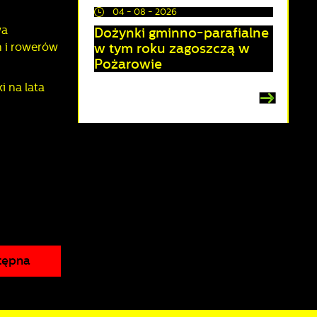
04 - 08 - 2026
wa
Dożynki gminno-parafialne
w tym roku zagoszczą w
h i rowerów
Pożarowie
i na lata
a
d
h
w
tępna