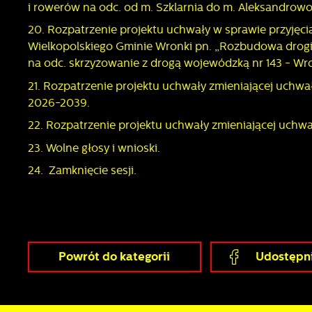
i rowerów na odc. od m. Szklarnia do m. Aleksandrow
D
W
f
20. Rozpatrzenie projektu uchwały w sprawie przyjęc
p
Wielkopolskiego Gminie Wronki pn. „Rozbudowa drogi
g
A
na odc. skrzyżowanie z drogą wojewódzką nr 143 - Wro
A
21. Rozpatrzenie projektu uchwały zmieniającej uchwa
p
2026-2039.
C
W
w
22. Rozpatrzenie projektu uchwały zmieniającej uchw
s
w
23. Wolne głosy i wnioski.
p
R
c
24. Zamknięcie sesji.
D
a
P
W
p
p
p
u
Powrót
do kategorii
Udostępni
p