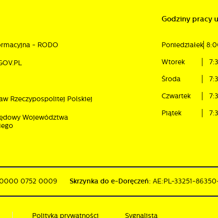
Godziny pracy 
formacyjna - RODO
Poniedziałek
8:0
Wtorek
7:
GOV.PL
Środa
7:
Czwartek
7:
aw Rzeczypospolitej Polskiej
Piątek
7:
rzędowy Województwa
iego
 0000 0752 0009
Skrzynka do e-Doręczeń:
AE:PL-33251-8635
Polityka prywatności
Sygnalista