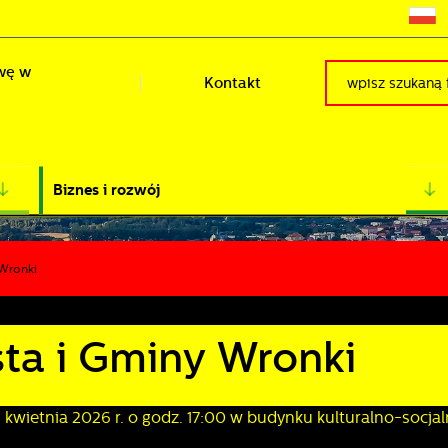
wę w
Kontakt
Biznes i rozwój
 Wronki
ta i Gminy Wronki
 kwietnia 2026 r. o godz. 17:00 w budynku kulturalno-socja