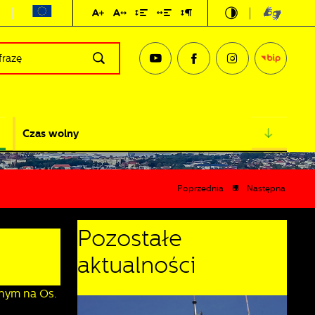
Czas wolny
Poprzednia
Następna
Pozostałe
aktualności
lnym na Os.