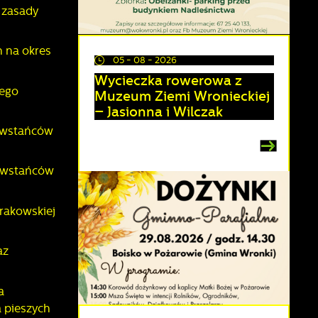
 zasady
 na okres
05 - 08 - 2026
Wycieczka rowerowa z
cego
Muzeum Ziemi Wronieckiej
– Jasionna i Wilczak
Powstańców
Powstańców
rakowskiej
a
az
a
 pieszych