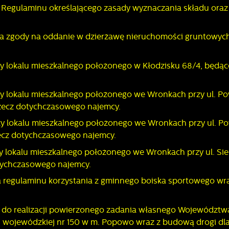
a Regulaminu określającego zasady wyznaczania składu oraz
stawienia
ia zgody na oddanie w dzierżawę nieruchomości gruntowych
zanujemy Twoją prywatność. Możesz zmienić ustawienia cookies lub
ży lokalu mieszkalnego położonego w Kłodzisku 68/4, będą
aakceptować je wszystkie. W dowolnym momencie możesz dokonać zmiany
woich ustawień.
aży lokalu mieszkalnego położonego we Wronkach przy ul. 
rzecz dotychczasowego najemcy.
iezbędne
aży lokalu mieszkalnego położonego we Wronkach przy ul. 
iezbędne pliki cookies służą do prawidłowego funkcjonowania strony
zecz dotychczasowego najemcy.
nternetowej i umożliwiają Ci komfortowe korzystanie z oferowanych przez nas
sług.
y lokalu mieszkalnego położonego we Wronkach przy ul. Sie
liki cookies odpowiadają na podejmowane przez Ciebie działania w celu m.in.
ięcej
otychczasowego najemcy.
ostosowania Twoich ustawień preferencji prywatności, logowania czy wypełniani
ormularzy. Dzięki plikom cookies strona, z której korzystasz, może działać bez
ia regulaminu korzystania z gminnego boiska sportowego wr
akłóceń.
unkcjonalne i personalizacyjne
ego typu pliki cookies umożliwiają stronie internetowej zapamiętanie
ia do realizacji powierzonego zadania własnego Województw
prowadzonych przez Ciebie ustawień oraz personalizację określonych
 wojewódzkiej nr 150 w m. Popowo wraz z budową drogi dla
unkcjonalności czy prezentowanych treści.