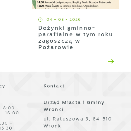
es
04 - 08 - 2026
Dożynki gminno-
parafialne w tym roku
zagoszczą w
Pożarowie
ze
cy
Kontakt
Urząd Miasta i Gminy
,
8:00 -
Wronki
16:00
ul. Ratuszowa 5, 64-510
:30 -
Wronki
15:30