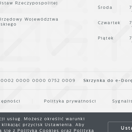
Ustaw Rzeczypospolitej
Środa
7
 Urzędowy Województwa
Czwartek
7
lskiego
Piątek
7
1 0002 0000 0000 0752 0009
Skrzynka do e-Dor
tępności
Polityka prywatności
Sygnali
cji usług. Możesz określić warunki
klikając przycisk Ustawienia. Aby
Ust
się z Polityką Cookies oraz Polityką