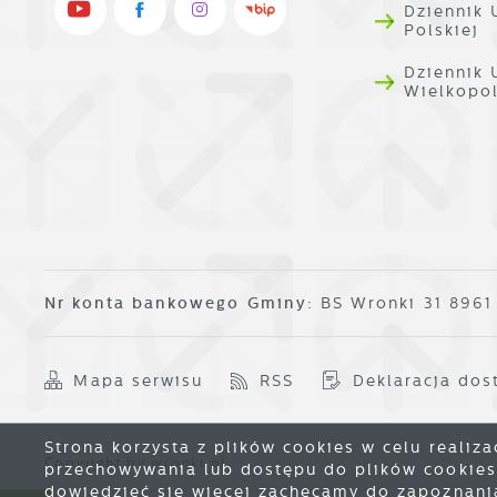
Dziennik 
Polskiej
Dziennik
Wielkopo
Nr konta bankowego Gminy:
BS Wronki 31 896
Mapa serwisu
RSS
Deklaracja dos
Strona korzysta z plików cookies w celu realiza
Copyright by wronki.pl
przechowywania lub dostępu do plików cookies 
dowiedzieć się więcej zachęcamy do zapoznania 