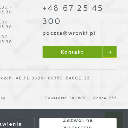
+48 67 25 45
:30 -
15:30
300
:30 -
15:30
poczta@wronki.pl
:30 -
15:30
Kontakt
ęczeń:
AE:PL-33251-86350-BACGE-22
sta
Odwiedzin: 3811680
Online: 255
Powered by
2ClickPortal®
- Portale nowej generacji
Zezwól na
awienia
wszystkie