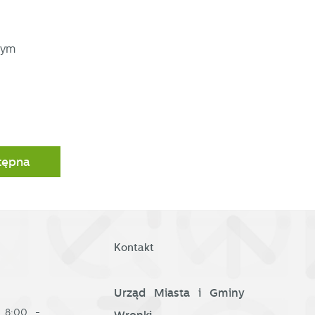
nym
e
w
tępna
Kontakt
Urząd Miasta i Gminy
8:00 -