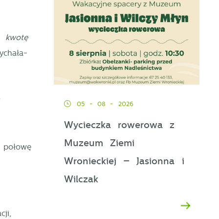
ą kwotę
ychała-
05 - 08 - 2026
Wycieczka rowerowa z
Muzeum Ziemi
 połowę
Wronieckiej – Jasionna i
Wilczak
ji,