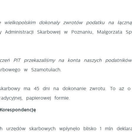
 wielkopolskim dokonały zwrotów podatku na łączn
 Administracji Skarbowej w Poznaniu, Małgorzata Sp
czeń PIT przekazaliśmy na konta naszych podatników
arbowego w Szamotułach.
 skarbowy ma 45 dni na dokonanie zwrotu. To aż o
stawienia
dycyjnej, papierowej formie.
Korespondencję
zanujemy Twoją prywatność. Możesz zmienić ustawienia cookies lub
aakceptować je wszystkie. W dowolnym momencie możesz dokonać
ch urzędów skarbowych wpłynęło blisko 1 mln deklarac
miany swoich ustawień.