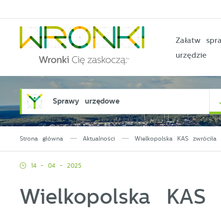
Przejdź do menu.
Przejdź do wyszukiwarki.
Przejdź do treści.
Przejdź do ustawień wielkości czcionki.
Włącz wersję kontrastową strony.
Załatw sp
urzędzie
Sprawy urzędowe
Strona główna
Aktualności
Wielkopolska KAS zwróciła
14 - 04 - 2025
Wielkopolska KAS 