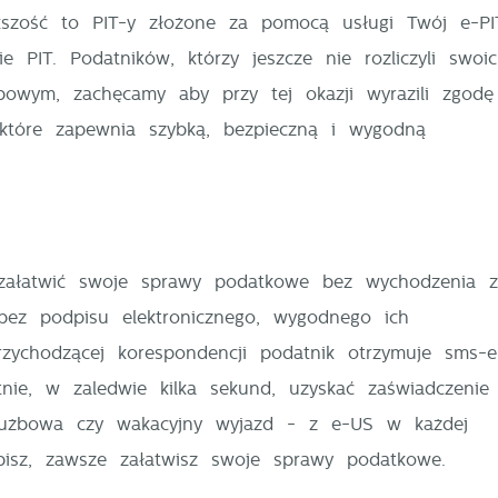
ększość to PIT-y złożone za pomocą usługi Twój e-P
e PIT. Podatników, którzy jeszcze nie rozliczyli swoi
iezbędne
owym, zachęcamy aby przy tej okazji wyrazili zgod
iezbędne pliki cookies służą do prawidłowego funkcjonowania strony
nternetowej i umożliwiają Ci komfortowe korzystanie z oferowanych przez
, które zapewnia szybką, bezpieczną i wygodną
as usług.
liki cookies odpowiadają na podejmowane przez Ciebie działania w cel
ięcej
.in. dostosowania Twoich ustawień preferencji prywatności, logowania cz
ypełniania formularzy. Dzięki plikom cookies strona, z której korzystasz,
oże działać bez zakłóceń.
unkcjonalne i personalizacyjne
załatwić swoje sprawy podatkowe bez wychodzenia 
ego typu pliki cookies umożliwiają stronie internetowej zapamiętanie
Zapisz wybrane
ez podpisu elektronicznego, wygodnego ich
prowadzonych przez Ciebie ustawień oraz personalizację określonych
unkcjonalności czy prezentowanych treści.
rzychodzącej korespondencji podatnik otrzymuje sms-e
Zezwól na wszystkie
zięki tym plikom cookies możemy zapewnić Ci większy komfort
nie, w zaledwie kilka sekund, uzyskać zaświadczenie
ięcej
orzystania z funkcjonalności naszej strony poprzez dopasowanie jej do
służbowa czy wakacyjny wyjazd - z e-US w każdej
woich indywidualnych preferencji. Wyrażenie zgody na funkcjonalne i
ersonalizacyjne pliki cookies gwarantuje dostępność większej ilości funkcji
obisz, zawsze załatwisz swoje sprawy podatkowe.
nalityczne
 stronie.
nalityczne pliki cookies pomagają nam rozwijać się i dostosowywać do