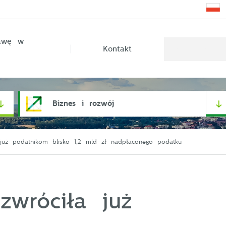
rawę w
Kontakt
Biznes i rozwój
 już podatnikom blisko 1,2 mld zł nadpłaconego podatku
zwróciła już