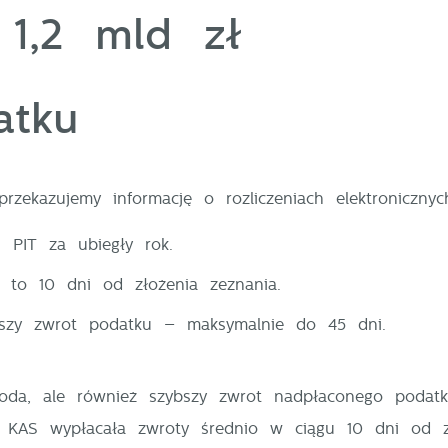
 1,2 mld zł
atku
ekazujemy informację o rozliczeniach elektroniczny
 PIT za ubiegły rok.
 to 10 dni od złożenia zeznania.
ybszy zwrot podatku – maksymalnie do 45 dni.
ygoda, ale również szybszy zwrot nadpłaconego podat
a KAS wypłacała zwroty średnio w ciągu 10 dni od z