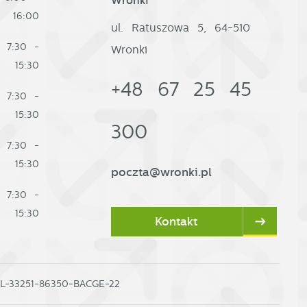
Wronki
16:00
ul. Ratuszowa 5, 64-510
7:30 -
Wronki
15:30
+48 67 25 45
7:30 -
15:30
300
7:30 -
15:30
poczta@wronki.pl
7:30 -
15:30
Kontakt
PL-33251-86350-BACGE-22