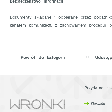
Bezpieczeństwo informacji
T
C
W
Dokumenty składane i odbierane przez podatni
w
o
kanałem komunikacji, z zachowaniem procedur be
n
R
u
D
z
i
d
P
W
Powrót
do kategorii
Udostęp
n
d
p
p
p
k
Przydatne link
Klauzula i