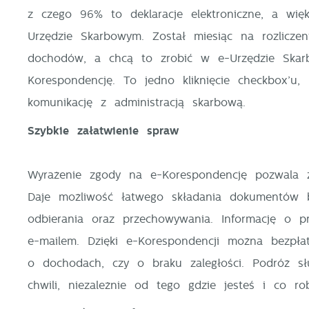
z czego 96% to deklaracje elektroniczne, a wi
Urzędzie Skarbowym. Został miesiąc na rozliczeni
N
dochodów, a chcą to zrobić w e-Urzędzie Skarb
N
i
Korespondencję. To jedno kliknięcie checkbox’u
n
komunikację z administracją skarbową.
P
W
m
Szybkie załatwienie spraw
w
m
F
Wyrażenie zgody na e-Korespondencję pozwala 
T
Daje możliwość łatwego składania dokumentów b
w
f
odbierania oraz przechowywania. Informację o p
D
e-mailem. Dzięki e-Korespondencji można bezpłat
W
k
o dochodach, czy o braku zaległości. Podróż 
T
p
chwili, niezależnie od tego gdzie jesteś i co r
A
na
A