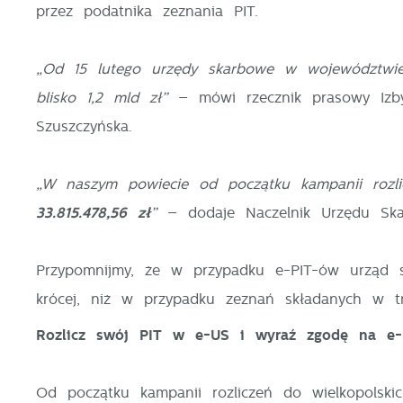
przez podatnika zeznania PIT.
„Od 15 lutego urzędy skarbowe w województwie
blisko 1,2 mld zł”
– mówi rzecznik prasowy Izby
Szuszczyńska.
„W naszym powiecie od początku kampanii rozli
33.815.478,56
zł
”
– dodaje Naczelnik Urzędu Sk
Przypomnijmy, że w przypadku e-PIT-ów urząd
U
krócej, niż w przypadku zeznań składanych w tra
Rozlicz swój PIT w e-US i wyraź zgodę na e-
S
z
Od początku kampanii rozliczeń do wielkopolski
z