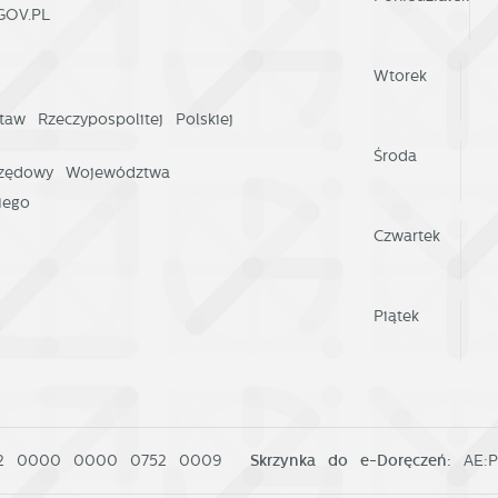
GOV.PL
Wtorek
taw Rzeczypospolitej Polskiej
Środa
rzędowy Województwa
iego
Czwartek
Piątek
02 0000 0000 0752 0009
Skrzynka do e-Doręczeń:
AE: