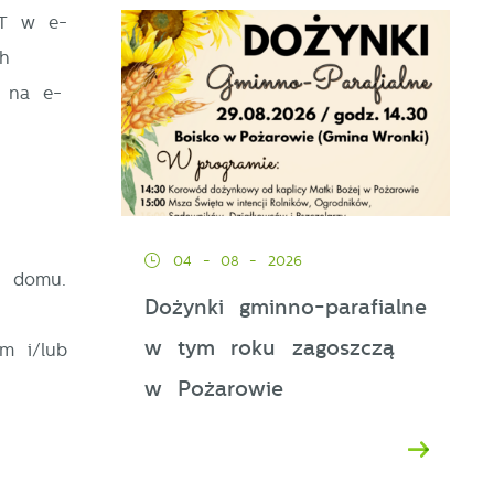
IT w e-
ch
ę na e-
u
y
04 - 08 - 2026
z domu.
Dożynki gminno-parafialne
w tym roku zagoszczą
m i/lub
w Pożarowie