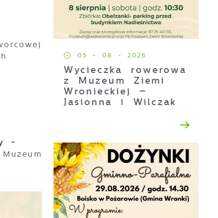
o.
worcowej
ch
05 - 08 - 2026
Wycieczka rowerowa
z Muzeum Ziemi
Wronieckiej –
Jasionna i Wilczak
ny -
– Muzeum