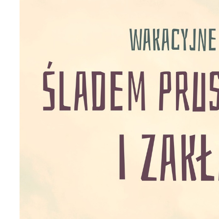
U
S
c
m