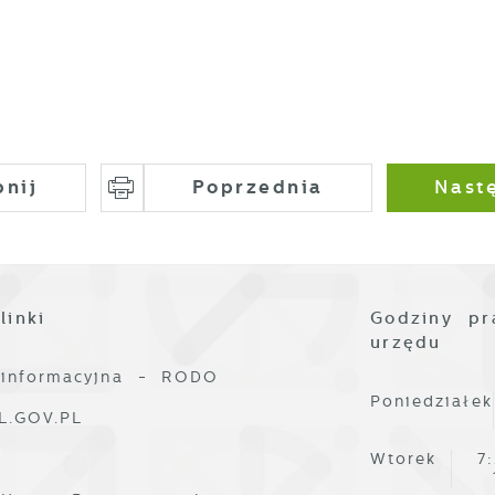
pnij
Poprzednia
Nast
linki
Godziny pr
urzędu
 informacyjna - RODO
Poniedziałek
L.GOV.PL
Wtorek
7