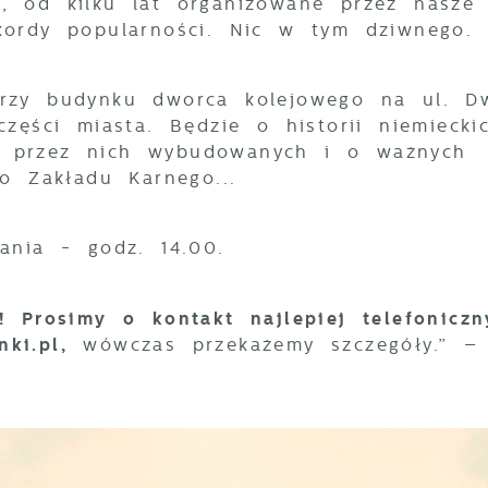
, od kilku lat organizowane przez nasze
ekordy popularności. Nic w tym dziwneg
rzy budynku dworca kolejowego na ul. D
zęści miasta. Będzie o historii niemiecki
 przez nich wybudowanych i o ważnych
o Zakładu Karnego...
ania - godz. 14.00.
! Prosimy o kontakt najlepiej telefonicz
ki.pl,
wówczas przekażemy szczegóły.” 