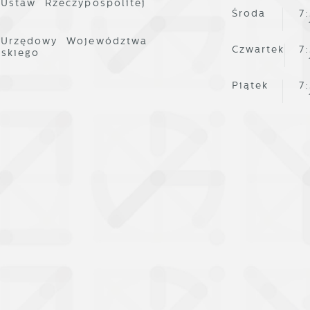
 Ustaw Rzeczypospolitej
Środa
7
 Urzędowy Województwa
Czwartek
7
lskiego
Piątek
7