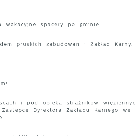
a wakacyjne spacery po gminie.
adem pruskich zabudowań i Zakład Karny.
ym!
scach i pod opieką strażników więziennyc
 Zastępcę Dyrektora Zakładu Karnego we
o.