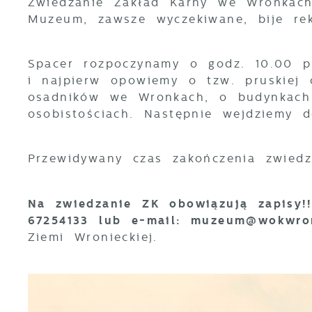
Zwiedzanie Zakład Karny we Wronkach
Muzeum, zawsze wyczekiwane, bije r
Spacer rozpoczynamy o godz. 10.00 p
i najpierw opowiemy o tzw. pruskiej c
osadników we Wronkach, o budynkach
osobistościach. Następnie wejdziemy d
Przewidywany czas zakończenia zwiedz
Na zwiedzanie ZK obowiązują zapisy!!
67254133 lub e-mail: muzeum@wokwron
Ziemi Wronieckiej.