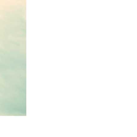
z
j
i
ą