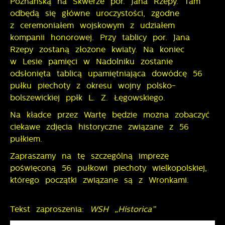
Poznańską na Skwerze por. Jana Rzepy. Tam
Więcej
funkcjonalności.
naszych komunikatów na podstawie analizy Twoich
odbędą się główne uroczystości, zgodne
upodobań oraz Twoich zwyczajów dotyczących
z ceremoniałem wojskowym z udziałem
przeglądanej witryny internetowej. Treści promocyjne
kompanii honorowej. Przy tablicy por. Jana
mogą pojawić się na stronach podmiotów trzecich
lub firm będących naszymi partnerami oraz innych
Rzepy zostaną złożone kwiaty. Na koniec
dostawców usług. Firmy te działają w charakterze
w Lesie pamięci w Nadolniku zostanie
pośredników prezentujących nasze treści w postaci
odsłonięta tablicą upamiętniająca dowódcę 56
wiadomości, ofert, komunikatów mediów
pułku piechoty z okresu wojny polsko-
społecznościowych.
bolszewickiej ppłk L. Z. Łęgowskiego.
Na kładce przez Wartę będzie można zobaczyć
ciekawe zdjęcia historyczne związane z 56
pułkiem.
Zapraszamy na tę szczególną imprezę
poświęconą 56 pułkowi piechoty wielkopolskiej,
którego początki związane są z Wronkami.
Tekst zaproszenia:
WSH „Historica”