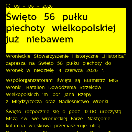
z której korzystasz, może działać bez zakłóceń.
09 - 06 - 2026
Tego typu pliki cookies umożliwiają stronie
Święto 56 pułku
internetowej zapamiętanie wprowadzonych przez
Ciebie ustawień oraz personalizację określonych
piechoty wielkopolskiej
funkcjonalności czy prezentowanych treści.
Dzięki tym plikom cookies możemy zapewnić Ci
już niebawem
Więcej
większy komfort korzystania z funkcjonalności naszej
strony poprzez dopasowanie jej do Twoich
indywidualnych preferencji. Wyrażenie zgody na
Analityczne
Wronieckie Stowarzyszenie Historyczne „Historica”
funkcjonalne i personalizacyjne pliki cookies
zaprasza na Święto 56 pułku piechoty do
gwarantuje dostępność większej ilości funkcji na
Analityczne pliki cookies pomagają nam rozwijać się
stronie.
Wronek w niedzielę 14 czerwca 2026 r.
i dostosowywać do Twoich potrzeb.
Cookies analityczne pozwalają na uzyskanie informacji
Współorganizatorami święta są Burmistrz MiG
Więcej
w zakresie wykorzystywania witryny internetowej,
Wronki, Batalion Dowodzenia Strzelców
miejsca oraz częstotliwości, z jaką odwiedzane są
Wielkopolskich im. por. Jana Rzepy
nasze serwisy www. Dane pozwalają nam na ocenę
Reklamowe
z Międzyrzecza oraz Nadleśnictwo Wronki.
naszych serwisów internetowych pod względem ich
popularności wśród użytkowników. Zgromadzone
Dzięki reklamowym plikom cookies prezentujemy Ci
Święto rozpocznie się o godz. 12:00 uroczystą
informacje są przetwarzane w formie
najciekawsze informacje i aktualności na stronach
Mszą św. we wronieckiej Farze. Następnie
zanonimizowanej. Wyrażenie zgody na analityczne
naszych partnerów.
kolumna wojskowa przemaszeruje ulicą
pliki cookies gwarantuje dostępność wszystkich
Promocyjne pliki cookies służą do prezentowania Ci