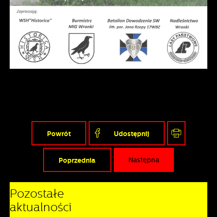
Powrót
Udostępnij
Poprzednia
Następna
Pozostałe
aktualności