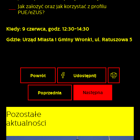
przeglądanej witryny internetowej. Treści promocyjne mogą
Jak założyć oraz jak korzystać z profilu
pojawić się na stronach podmiotów trzecich lub firm
PUE/eZUS?
będących naszymi partnerami oraz innych dostawców usług.
Firmy te działają w charakterze pośredników prezentujących
nasze treści w postaci wiadomości, ofert, komunikatów
Kiedy: 9 czerwca, godz. 12:30-14:30
mediów społecznościowych.
Gdzie: Urząd Miasta i Gminy Wronki, ul. Ratuszowa 5
Powrót
Udostępnij
Poprzednia
Następna
Pozostałe
aktualności