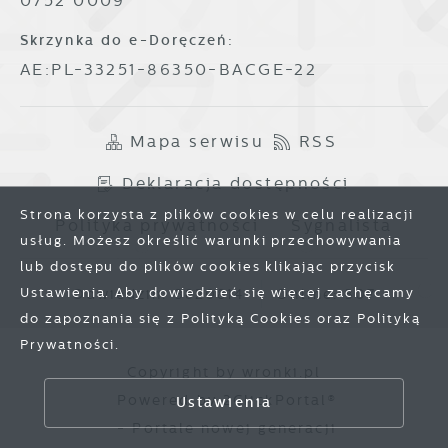
0752 0009
Skrzynka do e-Doręczeń:
AE:PL-33251-86350-BACGE-22
Mapa serwisu
RSS
Deklaracja dostępności
Strona korzysta z plików cookies w celu realizacji
Polityka prywatności
Sygnalista
usług. Możesz określić warunki przechowywania
lub dostępu do plików cookies klikając przycisk
Ustawienia. Aby dowiedzieć się więcej zachęcamy
Odwiedzin: 3820814
Online: 307
do zapoznania się z Polityką Cookies oraz Polityką
Prywatności.
Zapisz wybrane
Copyright by wronki.pl
Powered by
2ClickPortal®
Ustawienia
Zezwól na wszystkie
- Portale nowej generacji