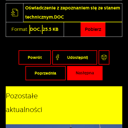
Oświadczenie z zapoznaniem się ze stanem
technicznym.DOC
Format:
DOC,
25.5 KB
Pobierz
Powrót
Udostępnij
Poprzednia
Następna
Pozostałe
aktualności