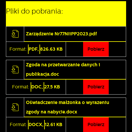
Pliki do pobrania:
Zarządzenie Nr77NIiPP2023.pdf
Format:
PDF,
826.63 KB
Pobierz
Zgoda na przetwarzanie danych i
publikacja.doc
Format:
DOC,
27.5 KB
Pobierz
Oświadczenie małżonka o wyrazeniu
zgody na nabycie.docx
Format:
DOCX,
12.61 KB
Pobierz