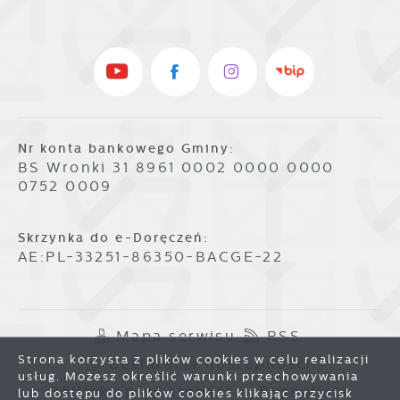
Nr konta bankowego Gminy:
BS Wronki 31 8961 0002 0000 0000
0752 0009
Skrzynka do e-Doręczeń:
AE:PL-33251-86350-BACGE-22
Mapa serwisu
RSS
Strona korzysta z plików cookies w celu realizacji
Deklaracja dostępności
usług. Możesz określić warunki przechowywania
Polityka prywatności
Sygnalista
lub dostępu do plików cookies klikając przycisk