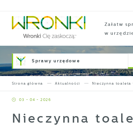
Przejdź do menu.
Przejdź do wyszukiwarki.
Przejdź do treści.
Przejdź do ustawień wielkości czcionki.
Włącz wersję kontrastową strony.
Załatw sp
w urzędzi
Sprawy urzędowe
Strona główna
Aktualności
Nieczynna toaleta
03 - 04 - 2026
Nieczynna toale