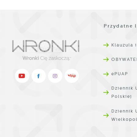
p
R
w
D
i
i
W
Przydatne l
P
d
W
k
T
Klauzula 
i
p
OBYWATE
i
p
ePUAP
o
Dziennik 
Polskiej
Dziennik
Wielkopo