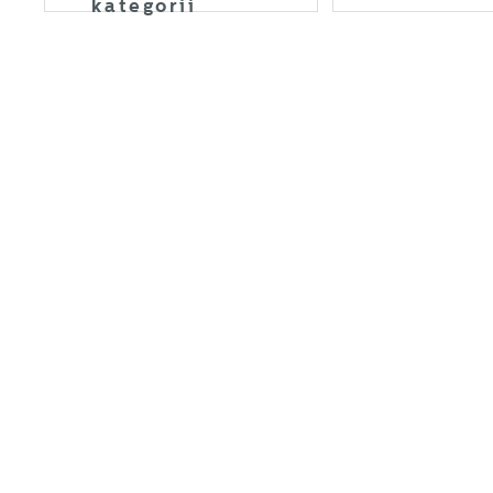
kategorii
U
S
c
m
N
N
s