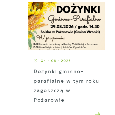
ji
h
t
04 - 08 - 2026
Dożynki gminno-
es
parafialne w tym roku
zagoszczą w
Pożarowie