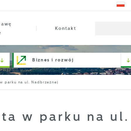
rawę
Kontakt
e
Biznes i rozwój
 w parku na ul. Nadbrzeżnej
ta w parku na ul.