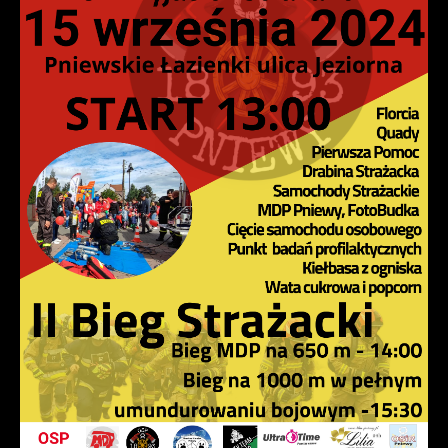
naszych komunikatów na podstawie analizy Twoich
upodobań oraz Twoich zwyczajów dotyczących
przeglądanej witryny internetowej. Treści promocyjne
mogą pojawić się na stronach podmiotów trzecich
lub firm będących naszymi partnerami oraz innych
dostawców usług. Firmy te działają w charakterze
pośredników prezentujących nasze treści w postaci
wiadomości, ofert, komunikatów mediów
społecznościowych.