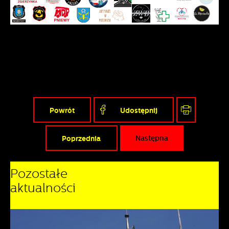
Powrót
Udostępnij
Poprzednia
Następna
Pozostałe
aktualności