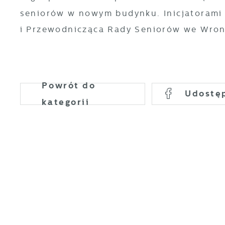
o
seniorów w nowym budynku. Inicjatorami k
P
W
d
i Przewodnicząca Rady Seniorów we Wro
p
p
F
z
T
z
Powrót
do
p
Udostę
kategorii
t
D
W
k
d
W
A
g
A
d
C
W
z
c