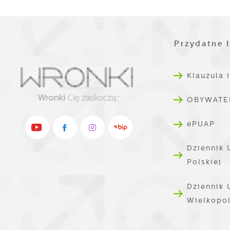
p
R
w
D
i
i
W
Przydatne l
P
d
W
k
T
Klauzula 
i
p
OBYWATE
i
p
ePUAP
o
Dziennik 
Polskiej
Dziennik
Wielkopo