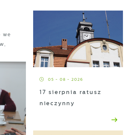
o we
ów,
05 - 08 - 2026
17 sierpnia ratusz
nieczynny