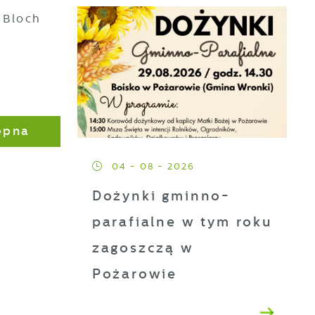
 Bloch
ji
h
ępna
t
04 - 08 - 2026
Dożynki gminno-
es
parafialne w tym roku
zagoszczą w
Pożarowie