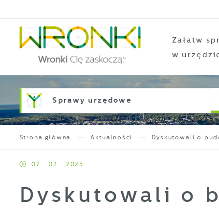
Przejdź do menu.
Przejdź do wyszukiwarki.
Przejdź do treści.
Przejdź do ustawień wielkości czcionki.
Włącz wersję kontrastową strony.
Załatw sp
w urzędzi
Sprawy urzędowe
Strona główna
Aktualności
Dyskutowali o bud
07 - 02 - 2025
Dyskutowali o 