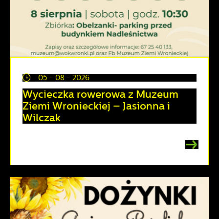
05 - 08 - 2026
Wycieczka rowerowa z Muzeum
Ziemi Wronieckiej – Jasionna i
Wilczak