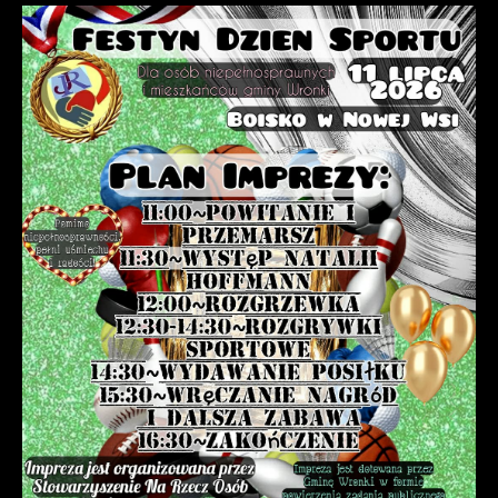
przeglądanej witryny internetowej. Treści promocyjne mogą
pojawić się na stronach podmiotów trzecich lub firm
będących naszymi partnerami oraz innych dostawców usług.
Firmy te działają w charakterze pośredników prezentujących
nasze treści w postaci wiadomości, ofert, komunikatów
mediów społecznościowych.