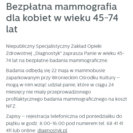
personalizację określonych funkcjonalności czy
Bezpłatna mammografia
prezentowanych treści.
dla kobiet w wieku 45-74
Dzięki tym plikom cookies możemy zapewnić Ci większy
Więcej
komfort korzystania z funkcjonalności naszej strony poprzez
lat
dopasowanie jej do Twoich indywidualnych preferencji.
Wyrażenie zgody na funkcjonalne i personalizacyjne pliki
Analityczne
cookies gwarantuje dostępność większej ilości funkcji na
Niepubliczny Specjalistyczny Zakład Opieki
Analityczne pliki cookies pomagają nam rozwijać się i
stronie.
dostosowywać do Twoich potrzeb.
Zdrowotnej „Diagnostyk" zaprasza Panie w wieku 45-
Cookies analityczne pozwalają na uzyskanie informacji w
74 lat na bezpłatne badania mammograficzne.
Więcej
zakresie wykorzystywania witryny internetowej, miejsca oraz
Badania odbędą się 22 maja w mammobusie
częstotliwości, z jaką odwiedzane są nasze serwisy www.
zaparkowanym przy Wronieckim Ośrodku Kultury –
Dane pozwalają nam na ocenę naszych serwisów
Reklamowe
mogą w nim wziąć udział panie, które w ciągu 24
internetowych pod względem ich popularności wśród
Dzięki reklamowym plikom cookies prezentujemy Ci
użytkowników. Zgromadzone informacje są przetwarzane w
miesięcy nie miały przeprowadzonego
najciekawsze informacje i aktualności na stronach naszych
formie zanonimizowanej. Wyrażenie zgody na analityczne
profilaktycznego badania mammograficznego na koszt
partnerów.
pliki cookies gwarantuje dostępność wszystkich
NFZ.
funkcjonalności.
Promocyjne pliki cookies służą do prezentowania Ci naszych
Więcej
Zapisy – rejestracja telefoniczna od poniedziałku do
komunikatów na podstawie analizy Twoich upodobań oraz
Twoich zwyczajów dotyczących przeglądanej witryny
piątku w godz. 8:00-16:00 pod numerem tel. 68 41 41
internetowej. Treści promocyjne mogą pojawić się na
411 lub online:
diagnostyk.pl
.