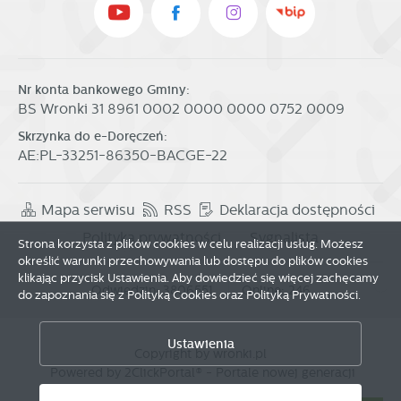
Nr konta bankowego Gminy:
BS Wronki 31 8961 0002 0000 0000 0752 0009
Skrzynka do e-Doręczeń:
AE:PL-33251-86350-BACGE-22
Mapa serwisu
RSS
Deklaracja dostępności
Polityka prywatności
Sygnalista
Strona korzysta z plików cookies w celu realizacji usług. Możesz
określić warunki przechowywania lub dostępu do plików cookies
klikając przycisk Ustawienia. Aby dowiedzieć się więcej zachęcamy
Odwiedzin: 3806551
Online: 246
do zapoznania się z Polityką Cookies oraz Polityką Prywatności.
Zapisz wybrane
Ustawienia
Copyright by wronki.pl
Zezwól na wszystkie
Powered by
2ClickPortal®
- Portale nowej generacji